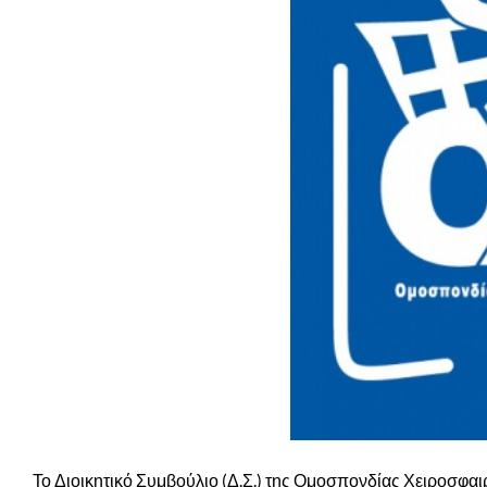
Το Διοικητικό Συμβούλιο (Δ.Σ.) της Ομοσπονδίας Χειροσφαι