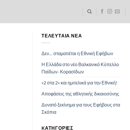
ΤΕΛΕΥΤΑΊΑ ΝΈΑ
Δεν… σταματιέται η Εθνική Εφήβων
Η Ελλάδα στο νέο Βαλκανικό Κύπελλο
Παίδων- Κορασίδων
«2 στα 2» και ημιτελικά για την Εθνική!
Αποφάσεις της αθλητικής δικαιοσύνης
Δυνατό ξεκίνημα για τους Εφήβους στα
Σκόπια
KΑΤΗΓΟΡΊΕΣ