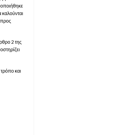
οποποιήθηκε
α καλούνται
 προς
ρθρο 2 της
οστηρίζει
 τρόπο και