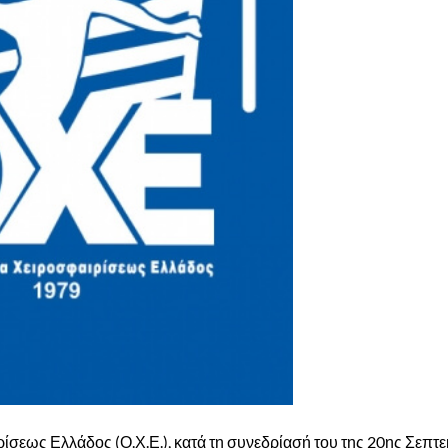
ρίσεως Ελλάδος (Ο.Χ.Ε.), κατά τη συνεδρίασή του της 20ης Σεπτ