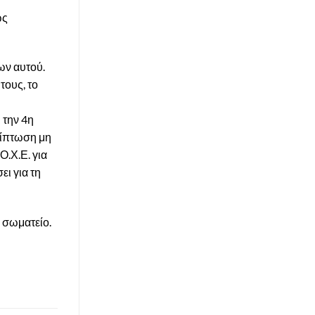
ως
ων αυτού.
τους, το
 την 4η
ρίπτωση μη
.Χ.Ε. για
ι για τη
 σωματείο.