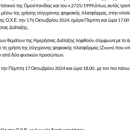
στατικού της Ομοσπονδίας και του ν.2725/1999,όπως αυτός τρ
Σ.), μέσω της χρήσης σύγχρονης ψηφιακής πλατφόρμας, στην οποί
ς Ο.Χ.Ε. την 17η Οκτωβρίου 2024, ημέρα Πέμπτη και ώρα 17.00
ιας Διάταξης.
επί των θεμάτων της Ημερήσιας Διάταξης ληφθούν, σύμφωνα με το ά
ε τη χρήση της σύγχρονης ψηφιακής πλατφόρμας (Ζoom) που υπ
ρων από δύο φυσικών προσώπων.
 την Πέμπτη 17 Οκτωβρίου 2024 και ώρα 18.00 , με τον πιο πάνω
έλη της Ο.Χ.Ε. με ή χωρίς δικαίωμα ψήφου.