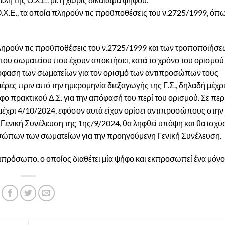
Ο.Χ.Ε., τα οποία πληρούν τις προϋποθέσεις του ν.2725/1999, όπ
ληρούν τις προϋποθέσεις του ν.2725/1999 και των τροποποιήσε
 του σωματείου που έχουν αποκτήσει, κατά το χρόνο του ορισμού 
απόφαση των σωματείων για τον ορισμό των αντιπροσώπων τους
έρες πριν από την ημερομηνία διεξαγωγής της Γ.Σ., δηλαδή μέχρι
 πρακτικού Δ.Σ. για την απόφασή του περί του ορισμού. Σε πε
ρι 4/10/2024, εφόσον αυτά είχαν ορίσει αντιπροσώπους στην Ο
ενική Συνέλευση της 1ης/9/2024, θα ληφθεί υπόψη και θα ισχύσε
σώπων των σωματείων για την προηγούμενη Γενική Συνέλευση.
ιπρόσωπο, ο οποίος διαθέτει μία ψήφο και εκπροσωπεί ένα μόνο