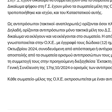
Δικαίωμα ψήφου στη Γ.Σ. έχουν μόνο τα σωματεία μέλη της 
τροποποιήθηκε και ισχύει, και του Καταστατικού αυτής.
Ως αντιπρόσωποι (τακτικοί-αναπληρωτές) ορίζονται όσοι π
Δηλαδή, ορίζονται αντιπρόσωποι μόνο τακτικά μέλη του Δ.Σ.
δικαίωμα να εκλέγουν και να εκλέγονται στο σωματείο. Η 
γνωστοποιείται στην Ο.Χ.Ε.. με έγγραφό τους δώδεκα (12) ημ
Οκτωβρίου 2024, συνοδευόμενη από απόσπασμα ή αντίγραφο
αποστολής από τα σωματεία ορισμoύ αντιπροσώπων τους μέχ
τη συμμετοχή τους στην προηγούμενη διεξαχθείσα ΄Εκτακτη Γ
Γενική Συνέλευση της 17ης10/2024 ο ορισμός των αντιπρο
Κάθε σωματείο-μέλος της Ο.Χ.Ε. εκπροσωπείται με έναν αντ