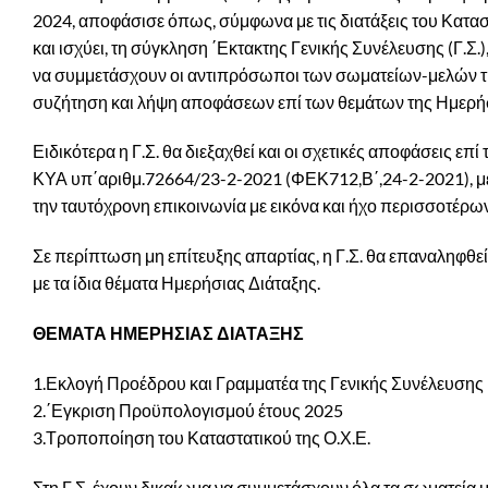
2024, αποφάσισε όπως, σύμφωνα με τις διατάξεις του Κατα
και ισχύει, τη σύγκληση ΄Εκτακτης Γενικής Συνέλευσης (Γ.
να συμμετάσχουν οι αντιπρόσωποι των σωματείων-μελών τη
συζήτηση και λήψη αποφάσεων επί των θεμάτων της Ημερήσ
Ειδικότερα η Γ.Σ. θα διεξαχθεί και οι σχετικές αποφάσεις 
ΚΥΑ υπ΄αριθμ.72664/23-2-2021 (ΦΕΚ712,Β΄,24-2-2021), μ
την ταυτόχρονη επικοινωνία με εικόνα και ήχο περισσοτέ
Σε περίπτωση μη επίτευξης απαρτίας, η Γ.Σ. θα επαναληφθεί
με τα ίδια θέματα Ημερήσιας Διάταξης.
ΘΕΜΑΤΑ ΗΜΕΡΗΣΙΑΣ ΔΙΑΤΑΞΗΣ
1.Εκλογή Προέδρου και Γραμματέα της Γενικής Συνέλευσης
2.΄Εγκριση Προϋπολογισμού έτους 2025
3.Τροποποίηση του Καταστατικού της Ο.Χ.Ε.
Στη Γ.Σ. έχουν δικαίωμα να συμμετάσχουν όλα τα σωματεία μ