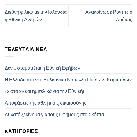
Διεθνή φιλικά με την Ισλανδία
Ανακοίνωσε Ροντιτς ο
η Εθνική Ανδρών
Δούκας
ΤΕΛΕΥΤΑΊΑ ΝΈΑ
Δεν… σταματιέται η Εθνική Εφήβων
Η Ελλάδα στο νέο Βαλκανικό Κύπελλο Παίδων- Κορασίδων
«2 στα 2» και ημιτελικά για την Εθνική!
Αποφάσεις της αθλητικής δικαιοσύνης
Δυνατό ξεκίνημα για τους Εφήβους στα Σκόπια
KΑΤΗΓΟΡΊΕΣ