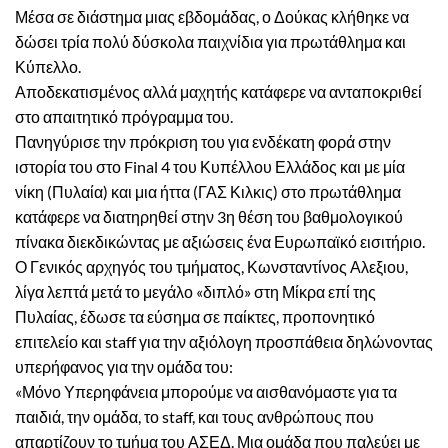
Μέσα σε διάστημα μιας εβδομάδας, ο Δούκας κλήθηκε να
δώσει τρία πολύ δύσκολα παιχνίδια για πρωτάθλημα και
Κύπελλο.
Αποδεκατισμένος αλλά μαχητής κατάφερε να ανταποκριθεί
στο απαιτητικό πρόγραμμα του.
Πανηγύρισε την πρόκριση του για ενδέκατη φορά στην
ιστορία του στο Final 4 του Κυπέλλου Ελλάδος και με μία
νίκη (Πυλαία) και μια ήττα (ΓΑΣ Κιλκις) στο πρωτάθλημα
κατάφερε να διατηρηθεί στην 3η θέση του βαθμολογικού
πίνακα διεκδικώντας με αξιώσεις ένα Ευρωπαϊκό εισιτήριο.
Ο Γενικός αρχηγός του τμήματος, Κωνσταντίνος Αλεξιου,
λίγα λεπτά μετά το μεγάλο «διπλό» στη Μίκρα επί της
Πυλαίας, έδωσε τα εύσημα σε παίκτες, προπονητικό
επιτελείο και staff για την αξιόλογη προσπάθεια δηλώνοντας
υπερήφανος για την ομάδα του:
«Μόνο Υπερηφάνεια μπορούμε να αισθανόμαστε για τα
παιδιά, την ομάδα, το staff, και τους ανθρώπους που
απαρτίζουν το τμήμα του ΑΣΕΔ. Μια ομάδα που παλεύει με