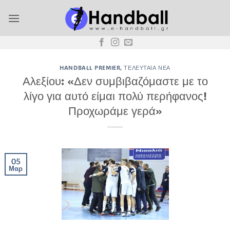
Μετάβαση
στο
περιεχόμενο
HANDBALL PREMIER
,
ΤΕΛΕΥΤΑΊΑ ΝΈΑ
Αλεξίου: «Δεν συμβιβαζόμαστε με το
λίγο για αυτό είμαι πολύ περήφανος!
Προχωράμε γερά»
05
Μαρ