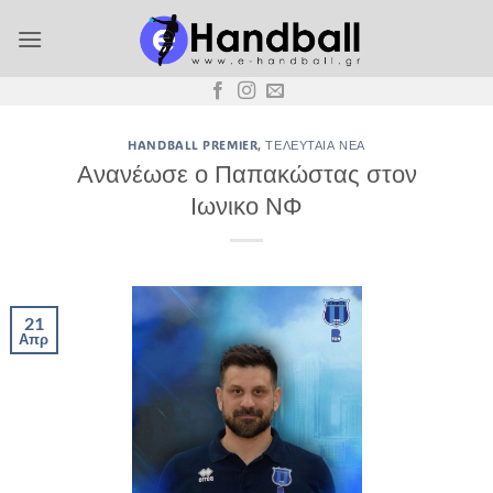
Μετάβαση
στο
περιεχόμενο
HANDBALL PREMIER
,
ΤΕΛΕΥΤΑΊΑ ΝΈΑ
Ανανέωσε ο Παπακώστας στον
Ιωνικο ΝΦ
21
Απρ