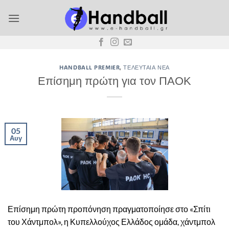
Μετάβαση
στο
περιεχόμενο
HANDBALL PREMIER
,
ΤΕΛΕΥΤΑΊΑ ΝΈΑ
Επίσημη πρώτη για τον ΠΑΟΚ
05
Αυγ
Επίσημη πρώτη προπόνηση πραγματοποίησε στο «Σπίτι
του Χάντμπολ», η Κυπελλούχος Ελλάδος ομάδα, χάντμπολ