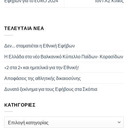
Εφήβων για το EURO 2024
τον ΓΑΣ Κιλκις
ΤΕΛΕΥΤΑΊΑ ΝΈΑ
Δεν… σταματιέται η Εθνική Εφήβων
Η Ελλάδα στο νέο Βαλκανικό Κύπελλο Παίδων- Κορασίδων
«2 στα 2» και ημιτελικά για την Εθνική!
Αποφάσεις της αθλητικής δικαιοσύνης
Δυνατό ξεκίνημα για τους Εφήβους στα Σκόπια
KΑΤΗΓΟΡΊΕΣ
Kατηγορίες