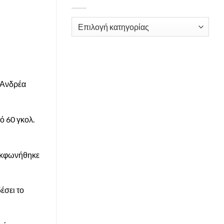
Kατηγορίες
 Ανδρέα
ό 60 γκολ.
 εκφωνήθηκε
έσει το