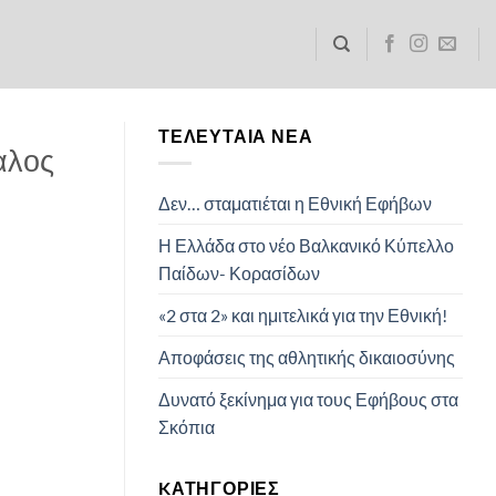
ΤΕΛΕΥΤΑΊΑ ΝΈΑ
αλος
Δεν… σταματιέται η Εθνική Εφήβων
Η Ελλάδα στο νέο Βαλκανικό Κύπελλο
Παίδων- Κορασίδων
«2 στα 2» και ημιτελικά για την Εθνική!
Αποφάσεις της αθλητικής δικαιοσύνης
Δυνατό ξεκίνημα για τους Εφήβους στα
Σκόπια
KΑΤΗΓΟΡΊΕΣ