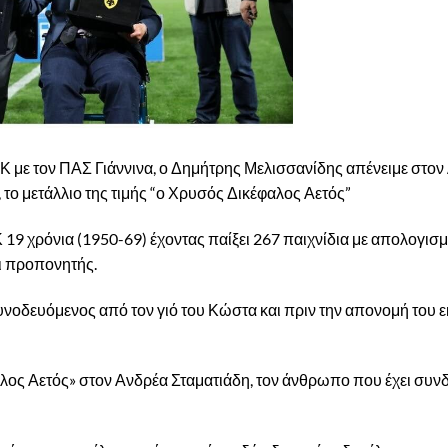
Κ με τον ΠΑΣ Γιάννινα, ο Δημήτρης Μελισσανίδης απένειμε στον
το μετάλλιο της τιμής “ο Χρυσός Δικέφαλος Αετός”
 19 χρόνια (1950-69) έχοντας παίξει 267 παιχνίδια με απολογισμ
ι προπονητής.
συνοδευόμενος από τον γιό του Κώστα και πριν την απονομή του
ος Αετός» στον Ανδρέα Σταματιάδη, τον άνθρωπο που έχει συνδ