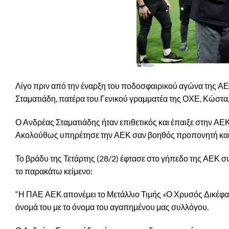
Λίγο πριν από την έναρξη του ποδοσφαιρικού αγώνα της ΑΕ
Σταματιάδη, πατέρα του Γενικού γραμματέα της ΟΧΕ, Κώστα, 
Ο Ανδρέας Σταματιάδης ήταν επιθετικός και έπαιξε στην ΑΕΚ
Ακολούθως υπηρέτησε την ΑΕΚ σαν βοηθός προπονητή κα
Το βράδυ της Τετάρτης (28/2) έφτασε στο γήπεδο της ΑΕΚ 
το παρακάτω κείμενο:
“Η ΠΑΕ ΑΕΚ απονέμει το Μετάλλιο Τιμής «Ο Χρυσός Δικέφαλ
όνομά του με το όνομα του αγαπημένου μας συλλόγου.