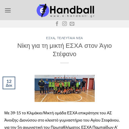
Μετάβαση
στο
περιεχόμενο
ΕΣΧΑ
,
ΤΕΛΕΥΤΑΊΑ ΝΈΑ
Νίκη για τη μικτή ΕΣΧΑ στον Άγιο
Στέφανο
12
Δεκ
Με 39-15 το Κλιμάκιο/Μικτή ομάδα ΕΣΧΑ επικράτησε του ΑΣ
Άνοιξης-Διονύσου στο κλειστό γυμναστήριο του Αγίου Στεφάνου,
για την 5η αγωνιστική του Πρωταθλήματος ΕΣΧΑ Παμπαίδων Α’