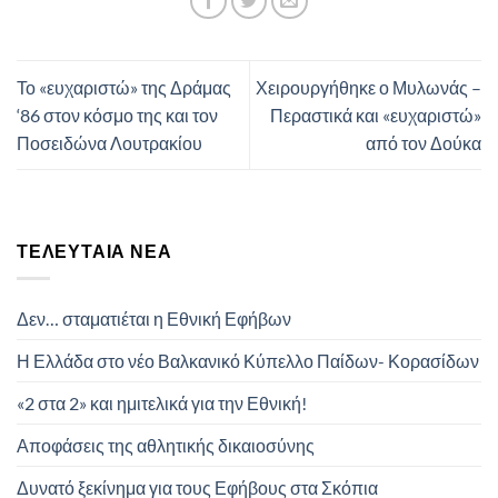
Το «ευχαριστώ» της Δράμας
Χειρουργήθηκε ο Μυλωνάς –
‘86 στον κόσμο της και τον
Περαστικά και «ευχαριστώ»
Ποσειδώνα Λουτρακίου
από τον Δούκα
ΤΕΛΕΥΤΑΊΑ ΝΈΑ
Δεν… σταματιέται η Εθνική Εφήβων
Η Ελλάδα στο νέο Βαλκανικό Κύπελλο Παίδων- Κορασίδων
«2 στα 2» και ημιτελικά για την Εθνική!
Αποφάσεις της αθλητικής δικαιοσύνης
Δυνατό ξεκίνημα για τους Εφήβους στα Σκόπια