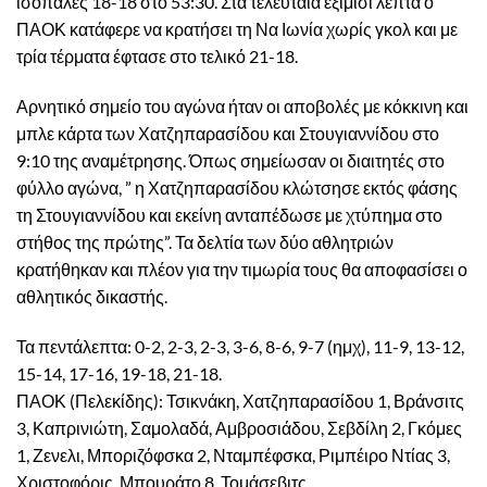
ισόπαλες 18-18 στο 53:30. Στα τελευταία εξίμισι λεπτά ο
ΠΑΟΚ κατάφερε να κρατήσει τη Να Ιωνία χωρίς γκολ και με
τρία τέρματα έφτασε στο τελικό 21-18.
Αρνητικό σημείο του αγώνα ήταν οι αποβολές με κόκκινη και
μπλε κάρτα των Χατζηπαρασίδου και Στουγιαννίδου στο
9:10 της αναμέτρησης. Όπως σημείωσαν οι διαιτητές στο
φύλλο αγώνα, ” η Χατζηπαρασίδου κλώτσησε εκτός φάσης
τη Στουγιαννίδου και εκείνη ανταπέδωσε με χτύπημα στο
στήθος της πρώτης”. Τα δελτία των δύο αθλητριών
κρατήθηκαν και πλέον για την τιμωρία τους θα αποφασίσει ο
αθλητικός δικαστής.
Τα πεντάλεπτα: 0-2, 2-3, 2-3, 3-6, 8-6, 9-7 (ημχ), 11-9, 13-12,
15-14, 17-16, 19-18, 21-18.
ΠΑΟΚ (Πελεκίδης): Τσικνάκη, Χατζηπαρασίδου 1, Βράνσιτς
3, Καπρινιώτη, Σαμολαδά, Αμβροσιάδου, Σεβδίλη 2, Γκόμες
1, Ζενελι, Μποριζόφσκα 2, Νταμπέφσκα, Ριμπέιρο Ντίας 3,
Χριστοφόρις, Μπουράτο 8, Τομάσεβιτς.