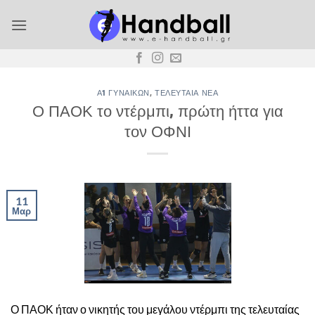
Μετάβαση
στο
περιεχόμενο
Α1 ΓΥΝΑΙΚΏΝ
,
ΤΕΛΕΥΤΑΊΑ ΝΈΑ
Ο ΠΑΟΚ το ντέρμπι, πρώτη ήττα για
τον ΟΦΝΙ
11
Μαρ
Ο ΠΑΟΚ ήταν ο νικητής του μεγάλου ντέρμπι της τελευταίας