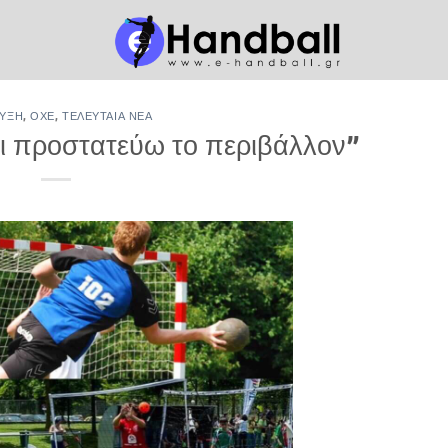
ΥΞΗ
,
ΟΧΕ
,
ΤΕΛΕΥΤΑΊΑ ΝΈΑ
ι προστατεύω το περιβάλλον”