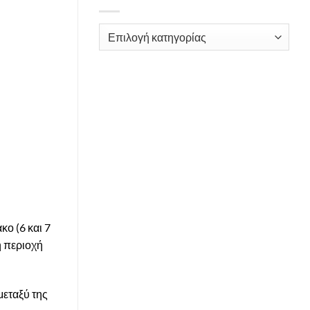
Kατηγορίες
κο (6 και 7
η περιοχή
μεταξύ της