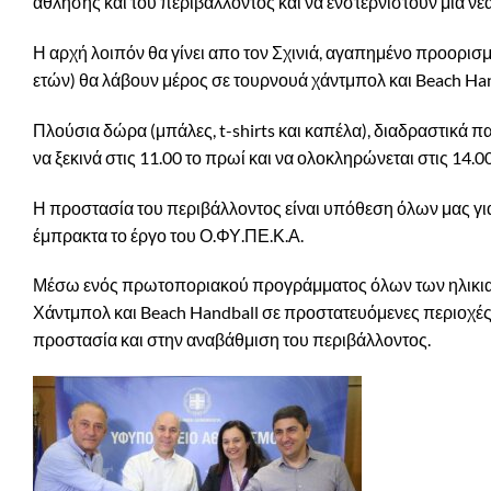
άθλησης και του περιβάλλοντος και να ενστερνιστούν μια ν
Η αρχή λοιπόν θα γίνει απο τον Σχινιά, αγαπημένο προορισμ
ετών) θα λάβουν μέρος σε τουρνουά χάντμπολ και Beach Han
Πλούσια δώρα (μπάλες, t-shirts και καπέλα), διαδραστικά π
να ξεκινά στις 11.00 το πρωί και να ολοκληρώνεται στις 14.0
Η προστασία του περιβάλλοντος είναι υπόθεση όλων μας για
έμπρακτα το έργο του Ο.ΦΥ.ΠΕ.Κ.Α.
Μέσω ενός πρωτοποριακού προγράμματος όλων των ηλικιακών
Χάντμπολ και Beach Handball σε προστατευόμενες περιοχές
προστασία και στην αναβάθμιση του περιβάλλοντος.