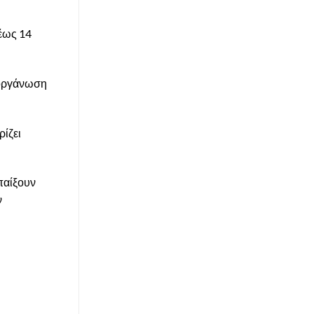
 έως 14
διοργάνωση
ρίζει
παίξουν
ν