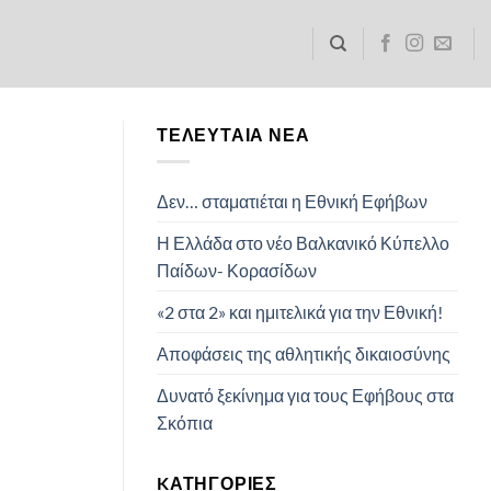
ΤΕΛΕΥΤΑΊΑ ΝΈΑ
Δεν… σταματιέται η Εθνική Εφήβων
Η Ελλάδα στο νέο Βαλκανικό Κύπελλο
Παίδων- Κορασίδων
«2 στα 2» και ημιτελικά για την Εθνική!
Αποφάσεις της αθλητικής δικαιοσύνης
Δυνατό ξεκίνημα για τους Εφήβους στα
Σκόπια
KΑΤΗΓΟΡΊΕΣ