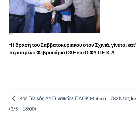
*Η δράση του Σαββατοκύριακου στον Σχινιά, γίνεται κα
περασμένο Φεβρουάριο ΟΧΕ και Ο.ΦΥ.ΠΕ.Κ.Α.
4ος Τελικός Α1 Γυναικών: ΠΑΟΚ Mateco – ΟΦ Νέας Ιω
(3/5 – 18:00)