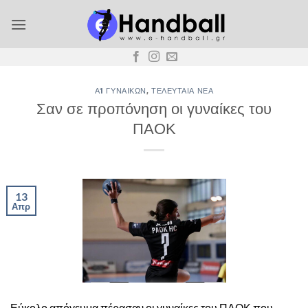
Μετάβαση
στο
περιεχόμενο
Α1 ΓΥΝΑΙΚΏΝ
,
ΤΕΛΕΥΤΑΊΑ ΝΈΑ
Σαν σε προπόνηση οι γυναίκες του
ΠΑΟΚ
13
Απρ
Εύκολο απόγευμα πέρασαν οι γυναίκες του ΠΑΟΚ που