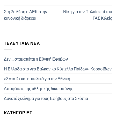
Στη 2η θέση η ΑΕΚ στην
Νίκη για την Πυλαία επί του
κανονική διάρκεια
ΓΑΣ Κιλκίς
ΤΕΛΕΥΤΑΊΑ ΝΈΑ
Δεν… σταματιέται η Εθνική Εφήβων
Η Ελλάδα στο νέο Βαλκανικό Κύπελλο Παίδων- Κορασίδων
«2 στα 2» και ημιτελικά για την Εθνική!
Αποφάσεις της αθλητικής δικαιοσύνης
Δυνατό ξεκίνημα για τους Εφήβους στα Σκόπια
KΑΤΗΓΟΡΊΕΣ