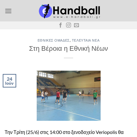
Μετάβαση
στο
περιεχόμενο
ΕΘΝΙΚΈΣ ΟΜΆΔΕΣ
,
ΤΕΛΕΥΤΑΊΑ ΝΈΑ
Στη Βέροια η Εθνική Νέων
24
Ιούν
Την Τρίτη (25/6) στις 14:00 στο ξενοδοχείο Veriopolis θα