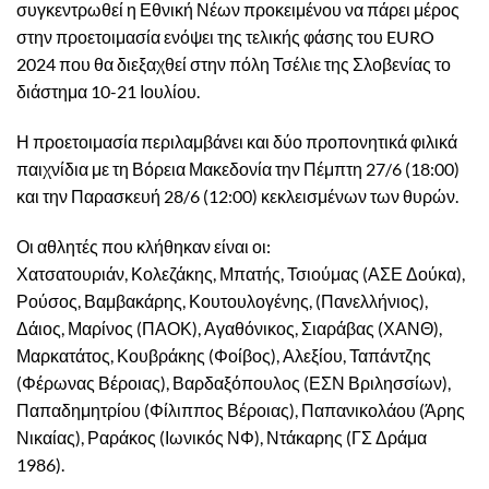
συγκεντρωθεί η Εθνική Νέων προκειμένου να πάρει μέρος
στην προετοιμασία ενόψει της τελικής φάσης του EURO
2024 που θα διεξαχθεί στην πόλη Τσέλιε της Σλοβενίας το
διάστημα 10-21 Ιουλίου.
Η προετοιμασία περιλαμβάνει και δύο προπονητικά φιλικά
παιχνίδια με τη Βόρεια Μακεδονία την Πέμπτη 27/6 (18:00)
και την Παρασκευή 28/6 (12:00) κεκλεισμένων των θυρών.
Οι αθλητές που κλήθηκαν είναι οι:
Χατσατουριάν, Κολεζάκης, Μπατής, Τσιούμας (ΑΣΕ Δούκα),
Ρούσος, Βαμβακάρης, Κουτουλογένης, (Πανελλήνιος),
Δάιος, Μαρίνος (ΠΑΟΚ), Αγαθόνικος, Σιαράβας (ΧΑΝΘ),
Μαρκατάτος, Κουβράκης (Φοίβος), Αλεξίου, Ταπάντζης
(Φέρωνας Βέροιας), Βαρδαξόπουλος (ΕΣΝ Βριλησσίων),
Παπαδημητρίου (Φίλιππος Βέροιας), Παπανικολάου (Άρης
Νικαίας), Ραράκος (Ιωνικός ΝΦ), Ντάκαρης (ΓΣ Δράμα
1986).