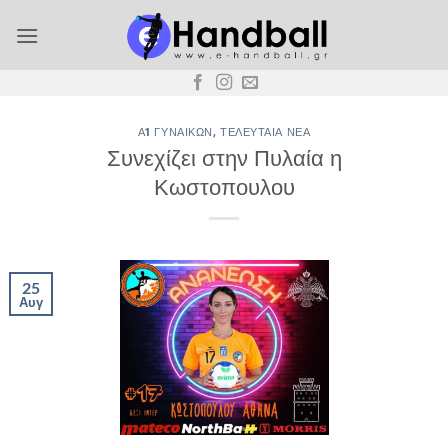
Μετάβαση
στο
περιεχόμενο
Α1 ΓΥΝΑΙΚΏΝ
,
ΤΕΛΕΥΤΑΊΑ ΝΈΑ
Συνεχίζει στην Πυλαία η
Κωστοπουλου
25
Αυγ