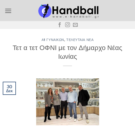
Μετάβαση
στο
περιεχόμενο
Α1 ΓΥΝΑΙΚΏΝ
,
ΤΕΛΕΥΤΑΊΑ ΝΈΑ
Τετ α τετ ΟΦΝΙ με τον Δήμαρχο Νέας
Ιωνίας
30
Δεκ