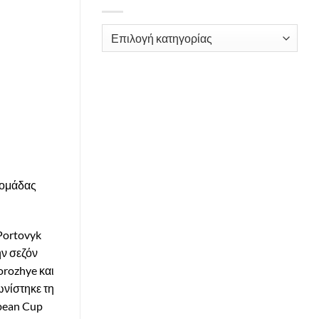
Kατηγορίες
 ομάδας
 Portovyk
ην σεζόν
orozhye και
ωνίστηκε τη
opean Cup