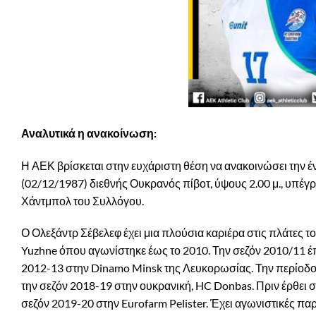
Αναλυτικά η ανακοίνωση:
Η ΑΕΚ βρίσκεται στην ευχάριστη θέση να ανακοινώσει την έ
(02/12/1987) διεθνής Ουκρανός πίβοτ, ύψους 2.00 μ., υπέγ
Χάντμπολ του Συλλόγου.
Ο Ολεξάντρ Σέβελεφ έχει μια πλούσια καριέρα στις πλάτες το
Yuzhne όπου αγωνίστηκε έως το 2010. Την σεζόν 2010/11 έπα
2012-13 στην Dinamo Minsk της Λευκορωσίας. Την περίοδο 
την σεζόν 2018-19 στην ουκρανική, HC Donbas. Πριν έρθει σ
σεζόν 2019-20 στην Eurofarm Pelister. Έχει αγωνιστικές 