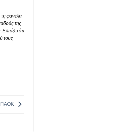
 τη φανέλα
παδούς της
. Ελπίζω ότι
ύ τους
 ο ΠΑΟΚ