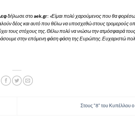
λεφ
δήλωσε στο
aek.gr
:
«Είμαι πολύ χαρούμενος που θα φορέσω
ροκαλούν δέος και αυτό που θέλω να υποσχεθώ στους τρομερούς ο
τύχει τους στόχους της. Θέλω πολύ να νιώσω την ατμόσφαιρά τους
περάσουμε στην επόμενη φάση φάση της Ευρώπης. Ευχαριστώ πολ
Στους “8” του Κυπέλλου