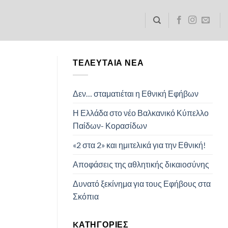
ΤΕΛΕΥΤΑΊΑ ΝΈΑ
Δεν… σταματιέται η Εθνική Εφήβων
Η Ελλάδα στο νέο Βαλκανικό Κύπελλο
Παίδων- Κορασίδων
«2 στα 2» και ημιτελικά για την Εθνική!
Αποφάσεις της αθλητικής δικαιοσύνης
Δυνατό ξεκίνημα για τους Εφήβους στα
Σκόπια
KΑΤΗΓΟΡΊΕΣ