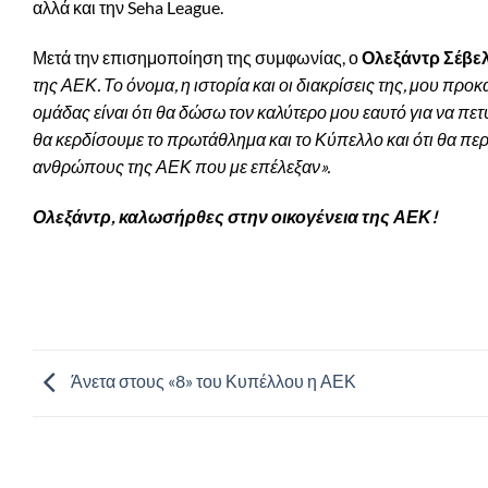
αλλά και την Seha League.
Μετά την επισημοποίηση της συμφωνίας, ο
Ολεξάντρ Σέβε
της ΑΕΚ. Το όνομα, η ιστορία και οι διακρίσεις της, μου π
ομάδας είναι ότι θα δώσω τον καλύτερο μου εαυτό για να πε
θα κερδίσουμε το πρωτάθλημα και το Κύπελλο και ότι θα 
ανθρώπους της ΑΕΚ που με επέλεξαν».
Ολεξάντρ, καλωσήρθες στην οικογένεια της ΑΕΚ!
Άνετα στους «8» του Κυπέλλου η ΑΕΚ