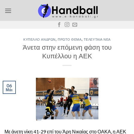
Μετάβαση
στο
περιεχόμενο
ΚΎΠΕΛΛΟ ΑΝΔΡΏΝ
,
ΠΡΏΤΟ ΘΈΜΑ
,
ΤΕΛΕΥΤΑΊΑ ΝΈΑ
Άνετα στην επόμενη φάση του
Κυπέλλου η ΑΕΚ
06
Μάι
Με άνετη νίκη 41-29 επί του Άρη Νικαίας στο ΟΑΚΑ, η ΑΕΚ