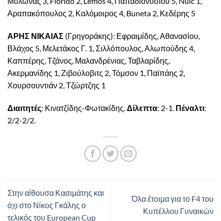
Μυλωνάς 3, Florido 2, Lemos 4, Παπαδιονυσίου 5, Nuic 1,
Αραπακόπουλος 2, Καλόμοιρος 4, Buneta 2, Κεδέρης 5
ΑΡΗΣ ΝΙΚΑΙΑΣ
(Γρηγοράκης): Εφραιμίδης, Αθανασίου,
Βλάχος 5, Μελετάκος Γ. 1, Σιλλόπουλος, Αλωπούδης 4,
Καππέρης, Τζάνος, Μαλανδρένιας, Ταβλαρίδης,
Ακερμανίδης 1, Ζιβούλοβιτς 2, Τόμσον 1, Παϊπάης 2,
Χουρσουντιάν 2, Τζώρτζης 1
Διαιτητές
: Κινατζίδης-Φωτακίδης.
Δίλεπτα
: 2-1.
Πέναλτι
:
2/2-2/2.
Στην αίθουσα Κασιμάτης και
Όλα έτοιμα για το F4 του
όχι στο Νίκος Γκάλης ο
Κυπέλλου Γυναικών
τελικός του European Cup