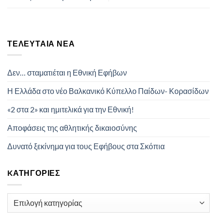
ΤΕΛΕΥΤΑΊΑ ΝΈΑ
Δεν… σταματιέται η Εθνική Εφήβων
Η Ελλάδα στο νέο Βαλκανικό Κύπελλο Παίδων- Κορασίδων
«2 στα 2» και ημιτελικά για την Εθνική!
Αποφάσεις της αθλητικής δικαιοσύνης
Δυνατό ξεκίνημα για τους Εφήβους στα Σκόπια
KΑΤΗΓΟΡΊΕΣ
Kατηγορίες