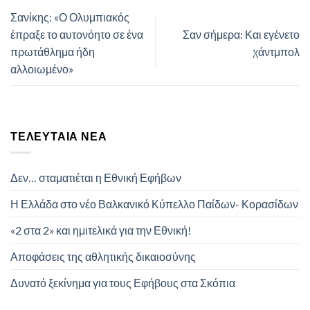
Σανίκης: «Ο Ολυμπιακός
έπραξε το αυτονόητο σε ένα
Σαν σήμερα: Και εγένετο
πρωτάθλημα ήδη
χάντμπολ
αλλοιωμένο»
ΤΕΛΕΥΤΑΊΑ ΝΈΑ
Δεν… σταματιέται η Εθνική Εφήβων
Η Ελλάδα στο νέο Βαλκανικό Κύπελλο Παίδων- Κορασίδων
«2 στα 2» και ημιτελικά για την Εθνική!
Αποφάσεις της αθλητικής δικαιοσύνης
Δυνατό ξεκίνημα για τους Εφήβους στα Σκόπια