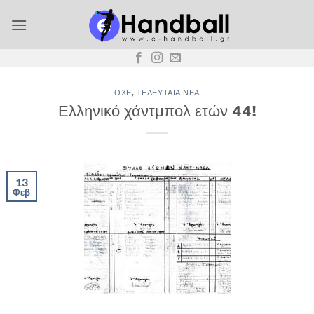
Μετάβαση
στο
περιεχόμενο
ΟΧΕ
,
ΤΕΛΕΥΤΑΊΑ ΝΈΑ
Ελληνικό χάντμπολ ετών 44!
13
Φεβ