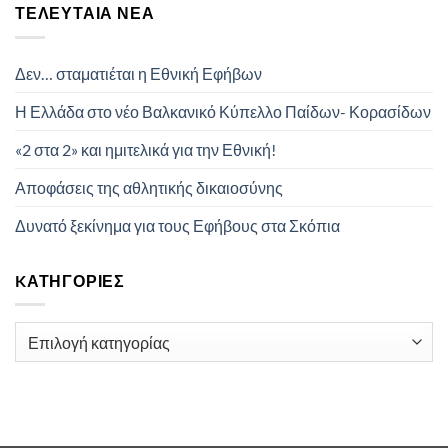
ΤΕΛΕΥΤΑΊΑ ΝΈΑ
Δεν… σταματιέται η Εθνική Εφήβων
Η Ελλάδα στο νέο Βαλκανικό Κύπελλο Παίδων- Κορασίδων
«2 στα 2» και ημιτελικά για την Εθνική!
Αποφάσεις της αθλητικής δικαιοσύνης
Δυνατό ξεκίνημα για τους Εφήβους στα Σκόπια
KΑΤΗΓΟΡΊΕΣ
Kατηγορίες