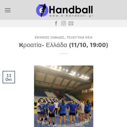
Μετάβαση
στο
περιεχόμενο
ΕΘΝΙΚΈΣ ΟΜΆΔΕΣ
,
ΤΕΛΕΥΤΑΊΑ ΝΈΑ
Kροατία- Ελλάδα (11/10, 19:00)
11
Οκτ