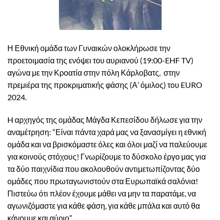
Η Εθνική ομάδα των Γυναικών ολοκλήρωσε την
προετοιμασία της ενόψει του αυριανού (19:00-EHF TV)
αγώνα με την Κροατία στην πόλη Κάρλοβατς, στην
πρεμιέρα της προκριματικής φάσης (Α’ όμιλος) του EURO
2024.
H αρχηγός της ομάδας Μάγδα Κεπεσίδου δήλωσε για την
αναμέτρηση: “Είναι πάντα χαρά μας να ξανασμίγει η εθνική
ομάδα και να βρισκόμαστε όλες και όλοι μαζί να παλεύουμε
για κοινούς στόχους! Γνωρίζουμε το δύσκολο έργο μας για
τα δύο παιχνίδια που ακολουθούν αντιμετωπίζοντας δύο
ομάδες που πρωταγωνιστούν στα Ευρωπαϊκά σαλόνια!
Πιστεύω ότι πλέον έχουμε μάθει να μην τα παρατάμε, να
αγωνιζόμαστε για κάθε φάση, για κάθε μπάλα και αυτό θα
κάνουμε και αύριο”.