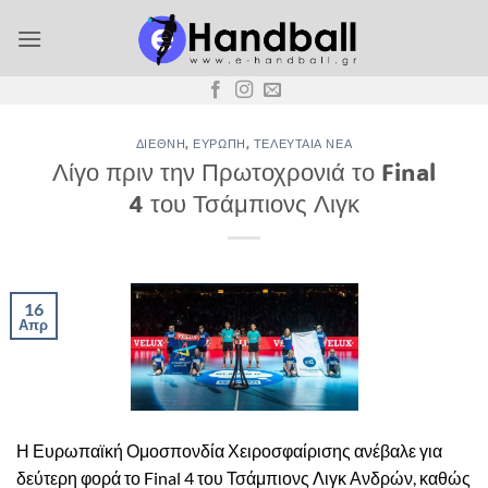
Μετάβαση
στο
περιεχόμενο
ΔΙΕΘΝΉ
,
ΕΥΡΏΠΗ
,
ΤΕΛΕΥΤΑΊΑ ΝΈΑ
Λίγο πριν την Πρωτοχρονιά το Final
4 του Τσάμπιονς Λιγκ
16
Απρ
Η Ευρωπαϊκή Ομοσπονδία Χειροσφαίρισης ανέβαλε για
δεύτερη φορά το Final 4 του Τσάμπιονς Λιγκ Ανδρών, καθώς