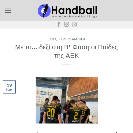
Μετάβαση
στο
περιεχόμενο
ΕΣΧΑ
,
ΤΕΛΕΥΤΑΊΑ ΝΈΑ
Με το… δεξί στη Β’ Φάση οι Παίδες
της ΑΕΚ
19
Ιαν