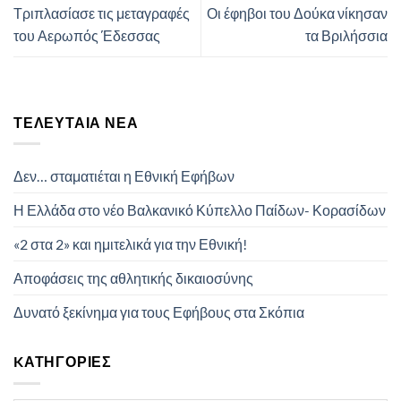
Τριπλασίασε τις μεταγραφές
Οι έφηβοι του Δούκα νίκησαν
του Αερωπός Έδεσσας
τα Βριλήσσια
ΤΕΛΕΥΤΑΊΑ ΝΈΑ
Δεν… σταματιέται η Εθνική Εφήβων
Η Ελλάδα στο νέο Βαλκανικό Κύπελλο Παίδων- Κορασίδων
«2 στα 2» και ημιτελικά για την Εθνική!
Αποφάσεις της αθλητικής δικαιοσύνης
Δυνατό ξεκίνημα για τους Εφήβους στα Σκόπια
KΑΤΗΓΟΡΊΕΣ