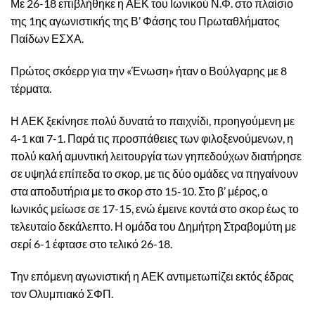
Με 26-18 επιβλήθηκε η ΑΕΚ του Ιωνικού Ν.Φ. στο πλαίσιο
της 1ης αγωνιστικής της Β’ Φάσης του Πρωταθλήματος
Παίδων ΕΣΧΑ.
Πρώτος σκόερρ για την «Ένωση» ήταν ο Βούλγαρης με 8
τέρματα.
Η ΑΕΚ ξεκίνησε πολύ δυνατά το παιχνίδι, προηγούμενη με
4-1 και 7-1. Παρά τις προσπάθειες των φιλοξενούμενων, η
πολύ καλή αμυντική λειτουργία των γηπεδούχων διατήρησε
σε υψηλά επίπεδα το σκορ, με τις δύο ομάδες να πηγαίνουν
στα αποδυτήρια με το σκορ στο 15-10. Στο β’ μέρος, ο
Ιωνικός μείωσε σε 17-15, ενώ έμεινε κοντά στο σκορ έως το
τελευταίο δεκάλεπτο. Η ομάδα του Δημήτρη Στραβομύτη με
σερί 6-1 έφτασε στο τελικό 26-18.
Την επόμενη αγωνιστική η ΑΕΚ αντιμετωπίζει εκτός έδρας
τον Ολυμπιακό ΣΦΠ.