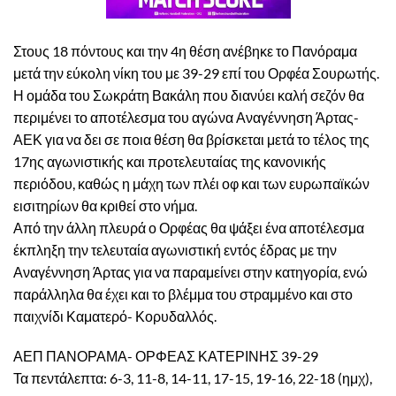
Στους 18 πόντους και την 4η θέση ανέβηκε το Πανόραμα
μετά την εύκολη νίκη του με 39-29 επί του Ορφέα Σουρωτής.
Η ομάδα του Σωκράτη Βακάλη που διανύει καλή σεζόν θα
περιμένει το αποτέλεσμα του αγώνα Αναγέννηση Άρτας-
ΑΕΚ για να δει σε ποια θέση θα βρίσκεται μετά το τέλος της
17ης αγωνιστικής και προτελευταίας της κανονικής
περιόδου, καθώς η μάχη των πλέι οφ και των ευρωπαϊκών
εισιτηρίων θα κριθεί στο νήμα.
Από την άλλη πλευρά ο Ορφέας θα ψάξει ένα αποτέλεσμα
έκπληξη την τελευταία αγωνιστική εντός έδρας με την
Αναγέννηση Άρτας για να παραμείνει στην κατηγορία, ενώ
παράλληλα θα έχει και το βλέμμα του στραμμένο και στο
παιχνίδι Καματερό- Κορυδαλλός.
ΑΕΠ ΠΑΝΟΡΑΜΑ- ΟΡΦΕΑΣ ΚΑΤΕΡΙΝΗΣ 39-29
Τα πεντάλεπτα: 6-3, 11-8, 14-11, 17-15, 19-16, 22-18 (ημχ),