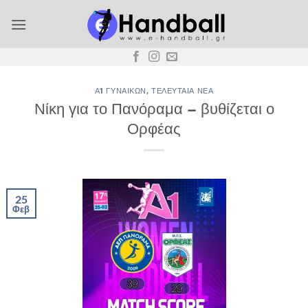
Μετάβαση
στο
περιεχόμενο
Α1 ΓΥΝΑΙΚΏΝ
,
ΤΕΛΕΥΤΑΊΑ ΝΈΑ
Νίκη για το Πανόραμα – βυθίζεται ο
Ορφέας
25
Φεβ