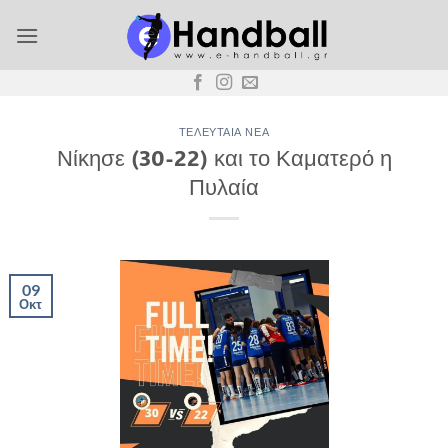
Μετάβαση
στο
περιεχόμενο
ΤΕΛΕΥΤΑΊΑ ΝΈΑ
Νίκησε (30-22) και το Καματερό η
Πυλαία
09
Οκτ