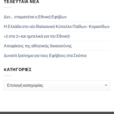
ΤΕΛΕΥΤΑΊΑ ΝΈΑ
Δεν… σταματιέται η Εθνική Εφήβων
Η Ελλάδα στο νέο Βαλκανικό Κύπελλο Παίδων- Κορασίδων
«2 στα 2» και ημιτελικά για την Εθνική!
Αποφάσεις της αθλητικής δικαιοσύνης
Δυνατό ξεκίνημα για τους Εφήβους στα Σκόπια
KΑΤΗΓΟΡΊΕΣ
Kατηγορίες