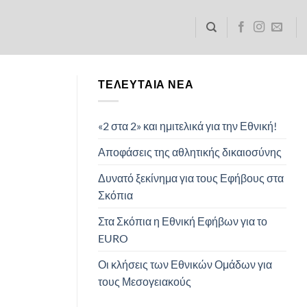
ΤΕΛΕΥΤΑΊΑ ΝΈΑ
«2 στα 2» και ημιτελικά για την Εθνική!
Αποφάσεις της αθλητικής δικαιοσύνης
Δυνατό ξεκίνημα για τους Εφήβους στα
Σκόπια
Στα Σκόπια η Εθνική Εφήβων για το
EURO
Οι κλήσεις των Εθνικών Ομάδων για
τους Μεσογειακούς