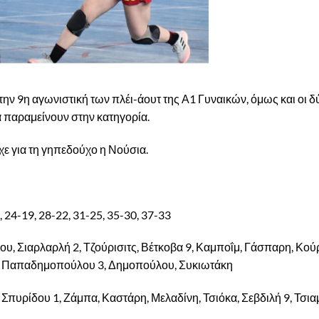
την 9η αγωνιστική των πλέι-άουτ της Α1 Γυναικών, όμως και οι 
α παραμείνουν στην κατηγορία.
χε για τη γηπεδούχο η Νούσια.
5, 24-19, 28-22, 31-25, 35-30, 37-33
, Σιαρλαρλή 2, Τζούρισιτς, Βέτκοβα 9, Καμποΐμ, Γάσπαρη, Κού
 8, Παπαδημοπούλου 3, Δημοπούλου, Συκιωτάκη
 Σπυρίδου 1, Ζάμπα, Καστάρη, Μελαδίνη, Τσιόκα, Σεβδιλή 9, Τσια