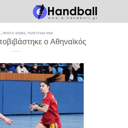
Ν
,
ΠΡΏΤΟ ΘΈΜΑ
,
ΤΕΛΕΥΤΑΊΑ ΝΈΑ
ποβιβάστηκε ο Αθηναϊκός