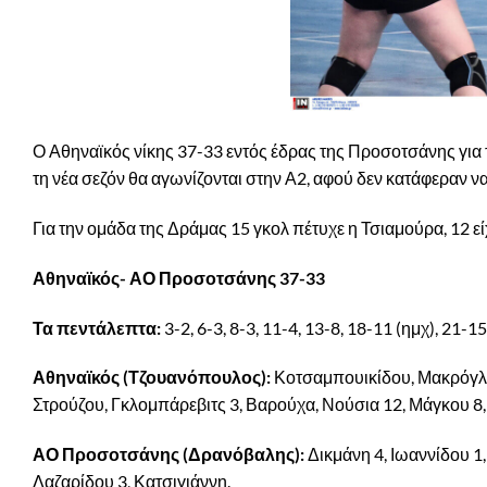
Ο Αθηναϊκός νίκης 37-33 εντός έδρας της Προσοτσάνης για 
τη νέα σεζόν θα αγωνίζονται στην Α2, αφού δεν κατάφεραν ν
Για την ομάδα της Δράμας 15 γκολ πέτυχε η Τσιαμούρα, 12 εί
Αθηναϊκός- ΑΟ Προσοτσάνης 37-33
Τα πεντάλεπτα:
3-2, 6-3, 8-3, 11-4, 13-8, 18-11 (ημχ), 21-1
Αθηναϊκός (Τζουανόπουλος):
Κοτσαμπουικίδου, Μακρόγλου
Στρούζου, Γκλομπάρεβιτς 3, Βαρούχα, Νούσια 12, Μάγκου
ΑΟ Προσοτσάνης (Δρανόβαλης):
Δικμάνη 4, Ιωαννίδου 1,
Λαζαρίδου 3, Κατσιγιάννη.