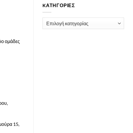
KΑΤΗΓΟΡΊΕΣ
Kατηγορίες
δύο ομάδες
ρου,
μούρα 15,