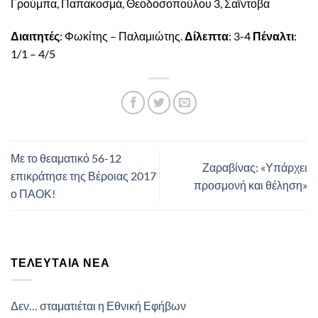
Γρούμπα, Παπακοσμά, Θεοδοσοπούλου 3, Σαΐντοβα
Διαιτητές
: Φωκίτης – Παλαμιώτης.
Δίλεπτα
: 3-4
Πέναλτι
:
1/1 – 4/5
Με το θεαματικό 56-12
Ζαραβίνας: «Υπάρχει
επικράτησε της Βέροιας 2017
προσμονή και θέληση»
ο ΠΑΟΚ!
ΤΕΛΕΥΤΑΊΑ ΝΈΑ
Δεν… σταματιέται η Εθνική Εφήβων