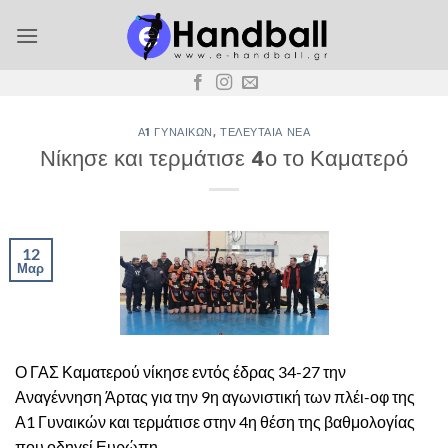
Μετάβαση
στο
περιεχόμενο
Α1 ΓΥΝΑΙΚΏΝ
,
ΤΕΛΕΥΤΑΊΑ ΝΈΑ
Νίκησε και τερμάτισε 4ο το Καματερό
12
Μαρ
Ο ΓΑΣ Καματερού νίκησε εντός έδρας 34-27 την
Αναγέννηση Άρτας για την 9η αγωνιστική των πλέι-οφ της
Α1 Γυναικών και τερμάτισε στην 4η θέση της βαθμολογίας
που οδηγεί Ευρώπη.