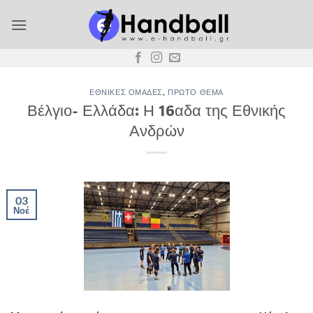
Μετάβαση
στο
περιεχόμενο
ΕΘΝΙΚΈΣ ΟΜΆΔΕΣ
,
ΠΡΏΤΟ ΘΈΜΑ
Βέλγιο- Ελλάδα: Η 16αδα της Εθνικής
Ανδρών
03
Νοέ