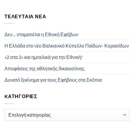
ΤΕΛΕΥΤΑΊΑ ΝΈΑ
Δεν… σταματιέται η Εθνική Εφήβων
Η Ελλάδα στο νέο Βαλκανικό Κύπελλο Παίδων- Κορασίδων
«2 στα 2» και ημιτελικά για την Εθνική!
Αποφάσεις της αθλητικής δικαιοσύνης
Δυνατό ξεκίνημα για τους Εφήβους στα Σκόπια
KΑΤΗΓΟΡΊΕΣ
Kατηγορίες