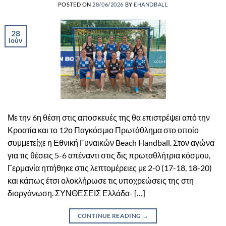
POSTED ON
28/06/2026
BY
EHANDBALL
28
Ιούν
Με την 6η θέση στις αποσκευές της θα επιστρέψει από την
Κροατία και το 12ο Παγκόσμιο Πρωτάθλημα στο οποίο
συμμετείχε η Εθνική Γυναικών Beach Handball. Στον αγώνα
για τις θέσεις 5-6 απέναντι στις δις πρωταθλήτρια κόσμου,
Γερμανία ηττήθηκε στις λεπτομέρειες με 2-0 (17-18, 18-20)
και κάπως έτσι ολοκλήρωσε τις υποχρεώσεις της στη
διοργάνωση. ΣΥΝΘΕΣΕΙΣ Ελλάδα- […]
CONTINUE READING
→