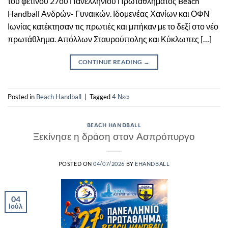
του φετινού 27ου Πανελληνίου Πρωταθλήματος Beach
Handball Ανδρών- Γυναικών. Ιδομενέας Χανίων και ΟΦΝ
Ιωνίας κατέκτησαν τις πρωτιές και μπήκαν με το δεξί στο νέο
πρωτάθλημα. Aπόλλων Σταυρούπολης και Κύκλωπες […]
CONTINUE READING
→
Posted in
Beach Handball
|
Tagged
4 Νεα
BEACH HANDBALL
Ξεκίνησε η δράση στον Ασπρόπυργο
POSTED ON
04/07/2026
BY
EHANDBALL
04
Ιούλ