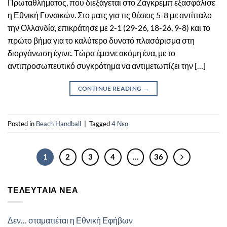
Πρωταθλήματος, που διεξάγεται στο Ζάγκρεμπ εξασφάλισε
η Εθνική Γυναικών. Στο ματς για τις θέσεις 5-8 με αντίπαλο
την Ολλανδία, επικράτησε με 2-1 (29-26, 18-26, 9-8) και το
πρώτο βήμα για το καλύτερο δυνατό πλασάρισμα στη
διοργάνωση έγινε. Τώρα έμεινε ακόμη ένα, με το
αντιπροσωπευτικό συγκρότημα να αντιμετωπίζει την […]
CONTINUE READING
→
Posted in
Beach Handball
|
Tagged
4 Νεα
1
2
3
4
…
36
ΤΕΛΕΥΤΑΊΑ ΝΈΑ
Δεν… σταματιέται η Εθνική Εφήβων