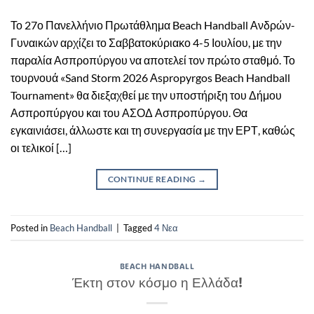
Το 27ο Πανελλήνιο Πρωτάθλημα Beach Handball Ανδρών-
Γυναικών αρχίζει το Σαββατοκύριακο 4-5 Ιουλίου, με την
παραλία Ασπροπύργου να αποτελεί τον πρώτο σταθμό. Το
τουρνουά «Sand Storm 2026 Αspropyrgos Beach Handball
Tournament» θα διεξαχθεί με την υποστήριξη του Δήμου
Ασπροπύργου και του ΑΣΟΔ Ασπροπύργου. Θα
εγκαινιάσει, άλλωστε και τη συνεργασία με την ΕΡΤ, καθώς
οι τελικοί […]
CONTINUE READING
→
Posted in
Beach Handball
|
Tagged
4 Νεα
BEACH HANDBALL
Έκτη στον κόσμο η Ελλάδα!