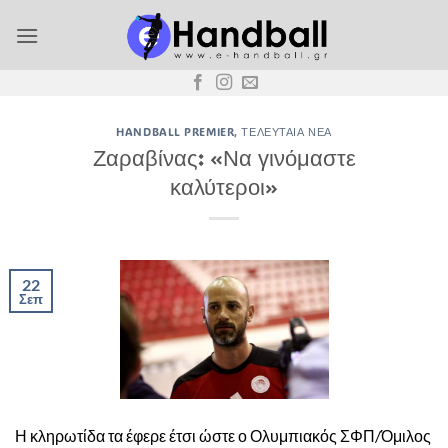
Μετάβαση
στο
περιεχόμενο
HANDBALL PREMIER
,
ΤΕΛΕΥΤΑΊΑ ΝΈΑ
Ζαραβίνας: «Να γινόμαστε
καλύτεροι»
22
Σεπ
Η κληρωτίδα τα έφερε έτσι ώστε ο Ολυμπιακός ΣΦΠ/Όμιλος