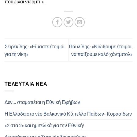
που είναι ντέρμπι».
Σεϊρεκίδης: «Είμαστε έτοιμοι
Παυλίδης: «Νιώθουμε έτοιμοι,
για τη νίκη»
να παίξουμε καλό χάντμπολ»
ΤΕΛΕΥΤΑΊΑ ΝΈΑ
Δεν… σταματιέται η Εθνική Εφήβων
Η Ελλάδα στο νέο Βαλκανικό Κύπελλο Παίδων- Κορασίδων
«2 στα 2» και ημιτελικά για την Εθνική!
Αποφάσεις της αθλητικής δικαιοσύνης