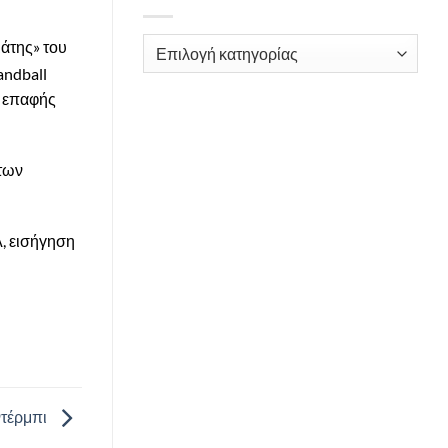
Kατηγορίες
μάτης» του
andball
ε επαφής
 των
Α, εισήγηση
ντέρμπι