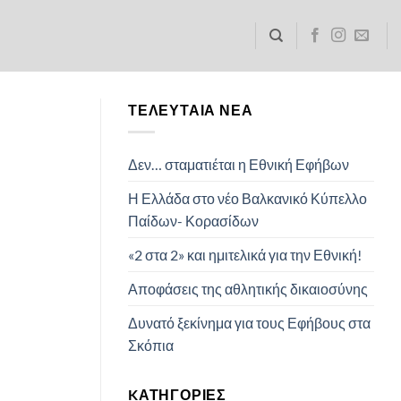
ΤΕΛΕΥΤΑΊΑ ΝΈΑ
Δεν… σταματιέται η Εθνική Εφήβων
Η Ελλάδα στο νέο Βαλκανικό Κύπελλο
Παίδων- Κορασίδων
«2 στα 2» και ημιτελικά για την Εθνική!
Αποφάσεις της αθλητικής δικαιοσύνης
Δυνατό ξεκίνημα για τους Εφήβους στα
Σκόπια
KΑΤΗΓΟΡΊΕΣ