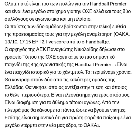
Ολυμπιακό είναι προ των πυλών για την Handball Premier
και είναι ένα μεγάλο στοίχημα για την ΟΧΕ αλλά και τους δύο
συλλόγους σε αγωνιστικό και μη πλαίσιο.
Οι παίκτες των δύο ομάδων βρίσκονται στην τελική ευθεία
της προετοιμασίας τους για την μεγάλη αναμέτρηση (ΟΑΚΑ,
13/10, 17.15 ΕΡΤ2, live score από το e-handball.gr.
Ο αρχηγός της ΑΕΚ Παναγιώτης Νικολαϊδης δήλωσε στο
γραφείο Τύπου της ΟΧΕ σχετικά με το πιο σημαντικό
παιχνίδι της 4ης αγωνιστικής της Handball Premier : «Είναι
ένα παιχνίδι ιστορικό για το χάντμπολ. Το περιμέναμε χρόνια.
Θα κοντραριστούν δύο από τις καλύτερες ομάδες της
Ελλάδας. Θα νικήσει όποιος αντέξει στην πίεση και όποιος
το θέλει περισσότερο. Είναι πλεονέκτημα για εμάς ο κόσμος.
Είναι διαφήμιση για το άθλημα τέτοιοι αγώνες. Από την
πλευρά μας θα κάνουμε τα πάντα, ώστε να βγούμε νικητές.
Επίσης είναι σημαντικό ότι για πρώτη φορά θα παίξουμε ένα
μεγάλο ντέρμπι στην νέα μας έδρα, το ΟΑΚΑ».