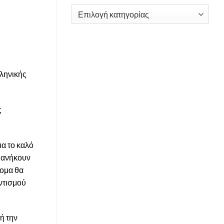
Kατηγορίες
λληνικής
ς
ια το καλό
ι ανήκουν
τομα θα
οντισμού
ή την