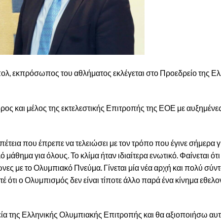
πολ, εκπρόσωπος του αθλήματος εκλέγεται στο Προεδρείο της Ε
δρος και μέλος της εκτελεστικής Επιτροπής της ΕΟΕ με αυξημένε
πέτεια που έπρεπε να τελειώσει με τον τρόπο που έγινε σήμερα γ
μάθημα για όλους. Το κλίμα ήταν ιδιαίτερα ενωτικό. Φαίνεται ότ
νες με το Ολυμπιακό Πνεύμα. Γίνεται μία νέα αρχή και πολύ σύν
τέ ότι ο Ολυμπισμός δεν είναι τίποτε άλλο παρά ένα κίνημα εθελ
εία της Ελληνικής Ολυμπιακής Επιτροπής και θα αξιοποιήσω αυτ