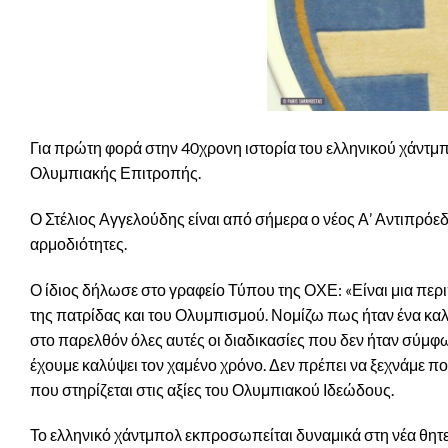
Για πρώτη φορά στην 40χρονη ιστορία του ελληνικού χάντμ
Ολυμπιακής Επιτροπής.
Ο Στέλιος Αγγελούδης είναι από σήμερα ο νέος Α’ Αντιπρόε
αρμοδιότητες.
Ο ίδιος δήλωσε στο γραφείο Τύπου της ΟΧΕ: «Είναι μια περι
της πατρίδας και του Ολυμπισμού. Νομίζω πως ήταν ένα καλό 
στο παρελθόν όλες αυτές οι διαδικασίες που δεν ήταν σύμφω
έχουμε καλύψει τον χαμένο χρόνο. Δεν πρέπει να ξεχνάμε πο
που στηρίζεται στις αξίες του Ολυμπιακού Ιδεώδους.
Το ελληνικό χάντμπολ εκπροσωπείται δυναμικά στη νέα θητ