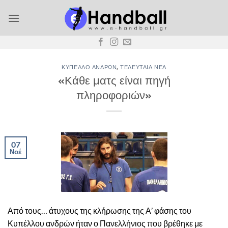
Μετάβαση
στο
περιεχόμενο
ΚΎΠΕΛΛΟ ΑΝΔΡΏΝ
,
ΤΕΛΕΥΤΑΊΑ ΝΈΑ
«Κάθε ματς είναι πηγή
πληροφοριών»
07
Νοέ
Από τους… άτυχους της κλήρωσης της Α’ φάσης του
Κυπέλλου ανδρών ήταν ο Πανελλήνιος που βρέθηκε με