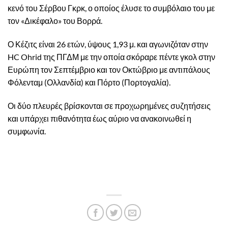
κενό του Σέρβου Γκρκ, ο οποίος έλυσε το συμβόλαιο του με
τον «Δικέφαλο» του Βορρά.
Ο Κέζιτς είναι 26 ετών, ύψους 1,93 μ. και αγωνιζόταν στην
HC Ohrid της ΠΓΔΜ με την οποία σκόραρε πέντε γκολ στην
Ευρώπη τον Σεπτέμβριο και τον Οκτώβριο με αντιπάλους
Φόλενταμ (Ολλανδία) και Πόρτο (Πορτογαλία).
Οι δύο πλευρές βρίσκονται σε προχωρημένες συζητήσεις
και υπάρχει πιθανότητα έως αύριο να ανακοινωθεί η
συμφωνία.