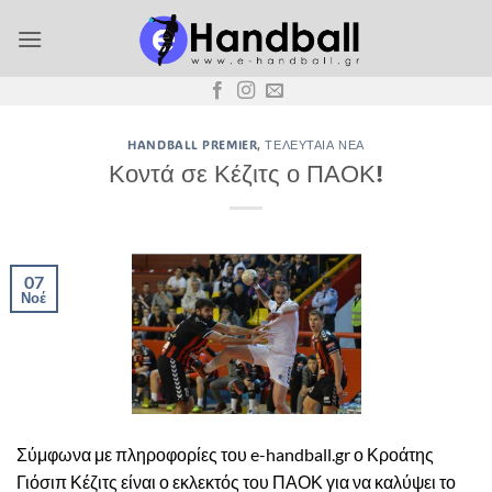
Μετάβαση
στο
περιεχόμενο
HANDBALL PREMIER
,
ΤΕΛΕΥΤΑΊΑ ΝΈΑ
Κοντά σε Κέζιτς ο ΠΑΟΚ!
07
Νοέ
Σύμφωνα με πληροφορίες του e-handball.gr ο Κροάτης
Γιόσιπ Κέζιτς είναι ο εκλεκτός του ΠΑΟΚ για να καλύψει το