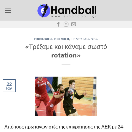
Μετάβαση
στο
περιεχόμενο
HANDBALL PREMIER
,
ΤΕΛΕΥΤΑΊΑ ΝΈΑ
«Τρέξαμε και κάναμε σωστό
rotation»
22
Ιαν
Από τους πρωταγωνιστές της επικράτησης της ΑΕΚ με 24-