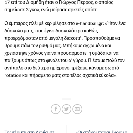
17 επί του Διομήδη ήταν ο Γιώργος Πέρρος, ο οποίος
σημείωσε 3 γκολ, ενώ μοίρασε αρκετές ασίστ.
Ο έμπειρος πλέι μέικερ μίλησε στο e-handball.gr: «Ήταν ένα
δύσκολο ματς, που έγινε δυσκολότερο καθώς
προερχόμασταν από μεγάλη διακοπή. Προσπαθούμε να
βρούμε πάλι τον ρυθμό μας. Μπήκαμε αγχωμένα και
χρειάστηκε χρόνος για να προσαρμοστεί η ομάδα και να
παίξουμε όπως στο φινάλε του α’ γύρου. Πιέσαμε πολύ τον
αντίπαλο στο δεύτερο ημίχρονο, τρέξαμε, κάναμε σωστό
rotation και πήραμε το ματς στο τέλος σχετικά εύκολα».
Το ντέρμπι στη Δανία, σε
«Οι στόχοι παραμένουν οι