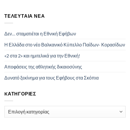
ΤΕΛΕΥΤΑΊΑ ΝΈΑ
Δεν… σταματιέται η Εθνική Εφήβων
Η Ελλάδα στο νέο Βαλκανικό Κύπελλο Παίδων- Κορασίδων
«2 στα 2» και ημιτελικά για την Εθνική!
Αποφάσεις της αθλητικής δικαιοσύνης
Δυνατό ξεκίνημα για τους Εφήβους στα Σκόπια
KΑΤΗΓΟΡΊΕΣ
Kατηγορίες