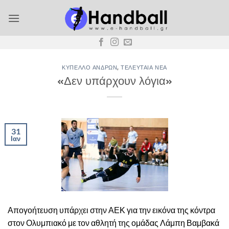
Μετάβαση
στο
περιεχόμενο
ΚΎΠΕΛΛΟ ΑΝΔΡΏΝ
,
ΤΕΛΕΥΤΑΊΑ ΝΈΑ
«Δεν υπάρχουν λόγια»
31
Ιαν
Απογοήτευση υπάρχει στην ΑΕΚ για την εικόνα της κόντρα
στον Ολυμπιακό με τον αθλητή της ομάδας Λάμπη Βαμβακά