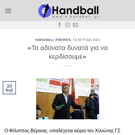
Μετάβαση
στο
περιεχόμενο
HANDBALL PREMIER
,
ΤΕΛΕΥΤΑΊΑ ΝΈΑ
«Τα αδύνατα δυνατά για να
κερδίσουμε»
20
Φεβ
Ο Φίλιππος Βέροιας υποδέχεται αύριο τον Χιλιώτης ΓΣ