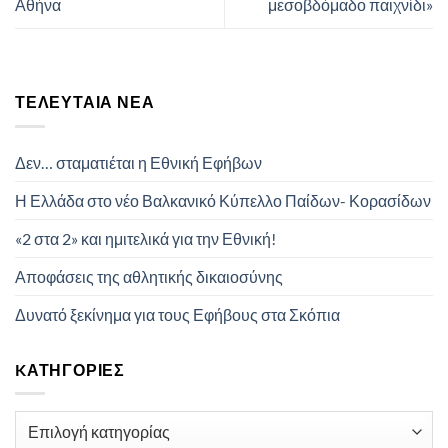
Αθήνα
μεσοβδόμαδο παιχνίδι»
ΤΕΛΕΥΤΑΊΑ ΝΈΑ
Δεν… σταματιέται η Εθνική Εφήβων
Η Ελλάδα στο νέο Βαλκανικό Κύπελλο Παίδων- Κορασίδων
«2 στα 2» και ημιτελικά για την Εθνική!
Αποφάσεις της αθλητικής δικαιοσύνης
Δυνατό ξεκίνημα για τους Εφήβους στα Σκόπια
KΑΤΗΓΟΡΊΕΣ
Kατηγορίες