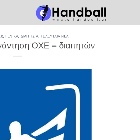
ER
,
ΓΕΝΙΚΆ
,
ΔΙΑΙΤΗΣΊΑ
,
ΤΕΛΕΥΤΑΊΑ ΝΈΑ
νάντηση ΟΧΕ – διαιτητών