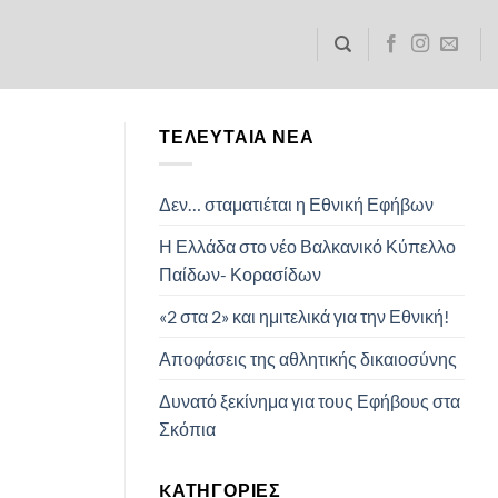
ΤΕΛΕΥΤΑΊΑ ΝΈΑ
Δεν… σταματιέται η Εθνική Εφήβων
Η Ελλάδα στο νέο Βαλκανικό Κύπελλο
Παίδων- Κορασίδων
«2 στα 2» και ημιτελικά για την Εθνική!
Αποφάσεις της αθλητικής δικαιοσύνης
Δυνατό ξεκίνημα για τους Εφήβους στα
Σκόπια
KΑΤΗΓΟΡΊΕΣ