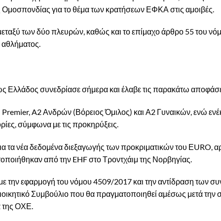
ς Ομοσπονδίας για το θέμα των κρατήσεων ΕΦΚΑ στις αμοιβές.
εταξύ των δύο πλευρών, καθώς και το επίμαχο άρθρο 55 του νό
 αθλήματος.
ως Ελλάδος συνεδρίασε σήμερα και έλαβε τις παρακάτω αποφάσε
remier, A2 Ανδρών (Βόρειος Όμιλος) και Α2 Γυναικών, ενώ ενέκ
ορίες, σύμφωνα με τις προκηρύξεις.
ια τα νέα δεδομένα διεξαγωγής των προκριματικών του ΕURO, α
οποιήθηκαν από την EHF στο Τροντχάιμ της Νορβηγίας.
ά με την εφαρμογή του νόμου 4509/2017 και την αντίδραση των 
Διοικητικό Συμβούλιο που θα πραγματοποιηθεί αμέσως μετά την
 της ΟΧΕ.