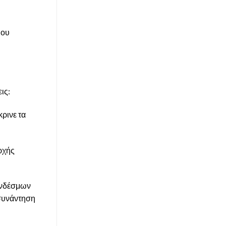
μου
ις:
ρινε τα
ρχής
συνδέσμων
 συνάντηση