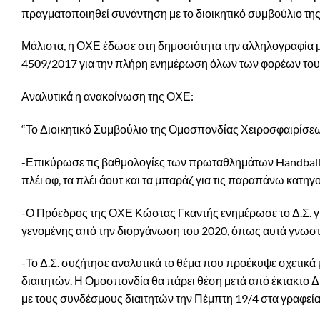
πραγματοποιηθεί συνάντηση με το διοικητικό συμβούλιο τη
Μάλιστα, η ΟΧΕ έδωσε στη δημοσιότητα την αλληλογραφία μ
4509/2017 για την πλήρη ενημέρωση όλων των φορέων του
Αναλυτικά η ανακοίνωση της ΟΧΕ:
“Το Διοικητικό Συμβούλιο της Ομοσπονδίας Χειροσφαιρίσε
-Επικύρωσε τις βαθμολογίες των πρωταθλημάτων Handball P
πλέι οφ, τα πλέι άουτ και τα μπαράζ για τις παραπάνω κατηγ
-Ο Πρόεδρος της ΟΧΕ Κώστας Γκαντής ενημέρωσε το Δ.Σ. γ
γενομένης από την διοργάνωση του 2020, όπως αυτά γνωστ
-Το Δ.Σ. συζήτησε αναλυτικά το θέμα που προέκυψε σχετικ
διαιτητών. Η Ομοσπονδία θα πάρει θέση μετά από έκτακτο 
με τους συνδέσμους διαιτητών την Πέμπτη 19/4 στα γραφεία