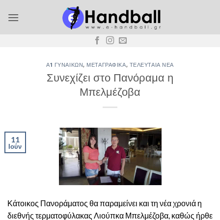
Μετάβαση
στο
περιεχόμενο
Α1 ΓΥΝΑΙΚΏΝ
,
ΜΕΤΑΓΡΑΦΙΚΆ
,
ΤΕΛΕΥΤΑΊΑ ΝΈΑ
Συνεχίζει στο Πανόραμα η
Μπελμέζοβα
11
Ιούν
Κάτοικος Πανοράματος θα παραμείνει και τη νέα χρονιά η
διεθνής τερματοφύλακας Λιούπκα Μπελμέζοβα, καθώς ήρθε