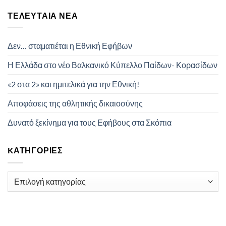
ΤΕΛΕΥΤΑΊΑ ΝΈΑ
Δεν… σταματιέται η Εθνική Εφήβων
Η Ελλάδα στο νέο Βαλκανικό Κύπελλο Παίδων- Κορασίδων
«2 στα 2» και ημιτελικά για την Εθνική!
Αποφάσεις της αθλητικής δικαιοσύνης
Δυνατό ξεκίνημα για τους Εφήβους στα Σκόπια
KΑΤΗΓΟΡΊΕΣ
Kατηγορίες