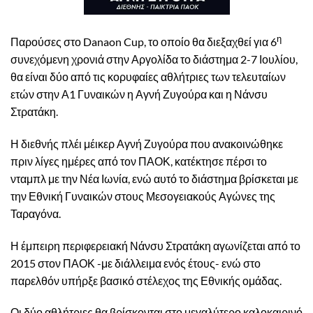
η
Παρούσες στο Danaon Cup, το οποίο θα διεξαχθεί για 6
συνεχόμενη χρονιά στην Αργολίδα το διάστημα 2-7 Ιουλίου,
θα είναι δύο από τις κορυφαίες αθλήτριες των τελευταίων
ετών στην Α1 Γυναικών η Αγνή Ζυγούρα και η Νάνσυ
Στρατάκη.
Η διεθνής πλέι μέικερ Αγνή Ζυγούρα που ανακοινώθηκε
πριν λίγες ημέρες από τον ΠΑΟΚ, κατέκτησε πέρσι το
νταμπλ με την Νέα Ιωνία, ενώ αυτό το διάστημα βρίσκεται με
την Εθνική Γυναικών στους Μεσογειακούς Αγώνες της
Ταραγόνα.
Η έμπειρη περιφερειακή Νάνσυ Στρατάκη αγωνίζεται από το
2015 στον ΠΑΟΚ -με διάλλειμα ενός έτους- ενώ στο
παρελθόν υπήρξε βασικό στέλεχος της Εθνικής ομάδας.
Οι δύο αθλήτριες θα βρίσκονται στο μεγαλύτερο καλοκαιρινό