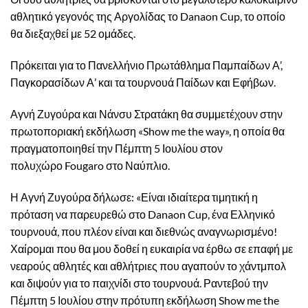
αθλητικό γεγονός της Αργολίδας το Danaon Cup, το οποίο
θα διεξαχθεί με 52 ομάδες.
Πρόκειται για το Πανελλήνιο Πρωτάθλημα Παμπαίδων Α’,
Παγκορασίδων Α’ και τα τουρνουά Παίδων και Εφήβων.
Αγνή Ζυγούρα και Νάνσυ Στρατάκη θα συμμετέχουν στην
πρωτοποριακή εκδήλωση «Show me the way», η οποία θα
πραγματοποιηθεί την Πέμπτη 5 Ιουλίου στον
πολυχώρο Fougaro στο Ναύπλιο.
Η Αγνή Ζυγούρα δήλωσε: «Είναι ιδιαίτερα τιμητική η
πρόταση να παρευρεθώ στο Danaon Cup, ένα Ελληνικό
τουρνουά, που πλέον είναι και διεθνώς αναγνωρισμένο!
Χαίρομαι που θα μου δοθεί η ευκαιρία να έρθω σε επαφή με
νεαρούς αθλητές και αθλήτριες που αγαπούν το χάντμπολ
και διψούν για το παιχνίδι στο τουρνουά. Ραντεβού την
Πέμπτη 5 Ιουλίου στην πρότυπη εκδήλωση Show me the