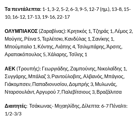
Τα πεντάλεπτα:
1-1, 3-2, 5-2, 6-3, 9-5, 12-7 (ημ.),
13-8, 15-
10, 16-12, 17-13, 19-16,
22-17
ΟΛΥΜΠΙΑΚΟΣ
(Ζαραβίνας): Κρητικός 1, Τζηράς 1, Λέμος 2,
Μούγιτς, Ρέινα 5, Τερλέτσκι, Κανδύλας 1, Σανίκης 1,
Μπούμπαλο 1, Κόντης, Λιάπης 4, Τσιλιμπάρης, Άρσιτς,
Αραπακόπουλος 5, Χάλαρης, Τσίλης 1
ΑΕΚ
(Τρουπής): Γεωργιάδης, Ζαμπούνης, Νικολαΐδης 1,
Συγγάρης, Μπάλαζ 3, Ραντούλοβιτς, Αλβανός, Μπάγιος,
Γιάκομπσεν, Παπαδιονυσίου, Δομπρής 3, Μυλωνάς,
Νταρσουλάντ, Αργυρού 7, Παλεβίτσιους 3, Βραζάλιτσα
Διαιτητές:
Τσάκωνας- Μιχαηλίδης, Δίλεπτα: 6-7 Πέναλτι:
1/2-3/3