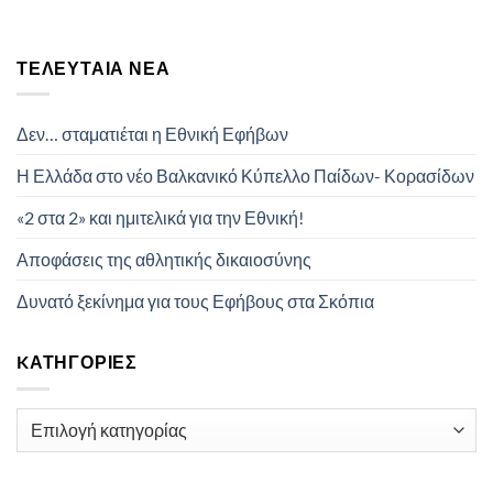
ΤΕΛΕΥΤΑΊΑ ΝΈΑ
Δεν… σταματιέται η Εθνική Εφήβων
Η Ελλάδα στο νέο Βαλκανικό Κύπελλο Παίδων- Κορασίδων
«2 στα 2» και ημιτελικά για την Εθνική!
Αποφάσεις της αθλητικής δικαιοσύνης
Δυνατό ξεκίνημα για τους Εφήβους στα Σκόπια
KΑΤΗΓΟΡΊΕΣ
Kατηγορίες