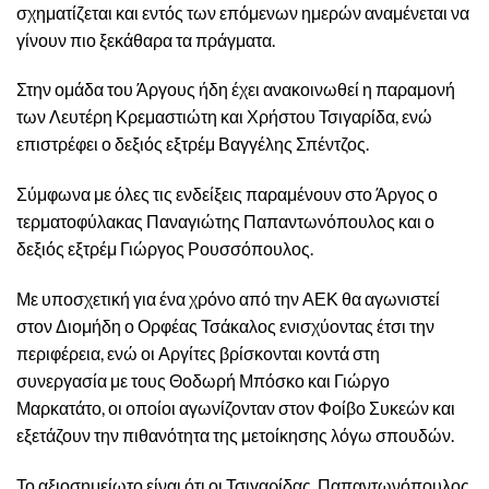
σχηματίζεται και εντός των επόμενων ημερών αναμένεται να
γίνουν πιο ξεκάθαρα τα πράγματα.
Στην ομάδα του Άργους ήδη έχει ανακοινωθεί η παραμονή
των Λευτέρη Κρεμαστιώτη και Χρήστου Τσιγαρίδα, ενώ
επιστρέφει ο δεξιός εξτρέμ Βαγγέλης Σπέντζος.
Σύμφωνα με όλες τις ενδείξεις παραμένουν στο Άργος ο
τερματοφύλακας Παναγιώτης Παπαντωνόπουλος και ο
δεξιός εξτρέμ Γιώργος Ρουσσόπουλος.
Με υποσχετική για ένα χρόνο από την ΑΕΚ θα αγωνιστεί
στον Διομήδη ο Ορφέας Τσάκαλος ενισχύοντας έτσι την
περιφέρεια, ενώ οι Αργίτες βρίσκονται κοντά στη
συνεργασία με τους Θοδωρή Μπόσκο και Γιώργο
Μαρκατάτο, οι οποίοι αγωνίζονταν στον Φοίβο Συκεών και
εξετάζουν την πιθανότητα της μετοίκησης λόγω σπουδών.
Το αξιοσημείωτο είναι ότι οι Τσιγαρίδας, Παπαντωνόπουλος,