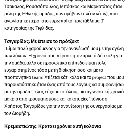
Τσάκαλος, Ρουσσόπουλος, Μπόσκος και Μαρκατάτος ήταν
μέλη της Εθνικής ομάδας των εφήβων (πλέον νέων), που
αγωνίστηκε πέρσι στο ευρωπαϊκό πρωτάθλημα β’
κατηγορίας της Τιφλίδας.
Τσιγαρίδας: Με έπεισε το πρότζεκτ
|Είμαι πολύ χαρούμενος για την ανανέωσή μου με την αγέλη
των λύκων! Η χρονιά που πέρασε ήταν αρκετά δύσκολη για
την ομάδα, αλλά σε προσωπικό επίπεδο είμαι πολύ
ευχαριστημένος τόσο με τη διοίκηση όσο και με το
προπονητικό team! Χτίζεται κάτι καλό και το project που μου
παρουσιάστηκε ήταν ένας από τους λόγους να συμφωνήσω
με την ομάδα! Τέλος εύχομαι σ’ όλους μια αγωνιστική χρονιά
μακριά από τραυματισμούς και κακοτυχίες”, τόνισε ο
Χρήστος Τσιγαρίδας για την ανανέωση της συνεργασίας με
τον Διομήδη.
Κρεμαστιώτης: Κρατάει χρόνια αυτή κολόνια