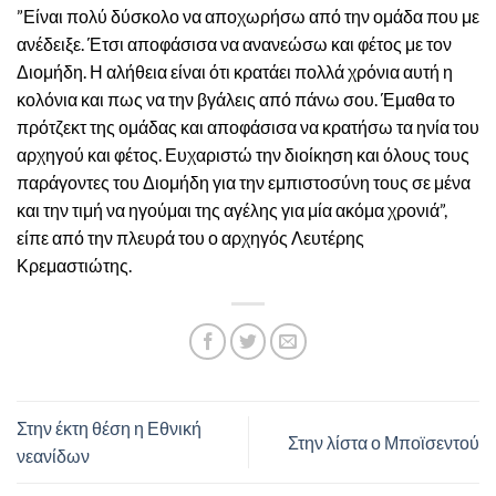
”Είναι πολύ δύσκολο να αποχωρήσω από την ομάδα που με
ανέδειξε. Έτσι αποφάσισα να ανανεώσω και φέτος με τον
Διομήδη. Η αλήθεια είναι ότι κρατάει πολλά χρόνια αυτή η
κολόνια και πως να την βγάλεις από πάνω σου. Έμαθα το
πρότζεκτ της ομάδας και αποφάσισα να κρατήσω τα ηνία του
αρχηγού και φέτος. Ευχαριστώ την διοίκηση και όλους τους
παράγοντες του Διομήδη για την εμπιστοσύνη τους σε μένα
και την τιμή να ηγούμαι της αγέλης για μία ακόμα χρονιά”,
είπε από την πλευρά του ο αρχηγός Λευτέρης
Κρεμαστιώτης.
Στην έκτη θέση η Εθνική
Στην λίστα ο Μποϊσεντού
νεανίδων