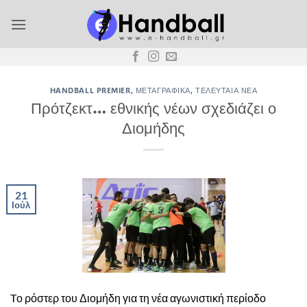
Μετάβαση
στο
περιεχόμενο
HANDBALL PREMIER
,
ΜΕΤΑΓΡΑΦΙΚΆ
,
ΤΕΛΕΥΤΑΊΑ ΝΈΑ
Πρότζεκτ… εθνικής νέων σχεδιάζει ο
Διομήδης
21
Ιούλ
Tο ρόστερ του Διομήδη για τη νέα αγωνιστική περίοδο