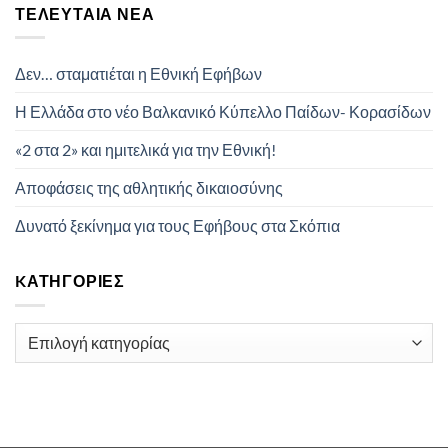
ΤΕΛΕΥΤΑΊΑ ΝΈΑ
Δεν… σταματιέται η Εθνική Εφήβων
Η Ελλάδα στο νέο Βαλκανικό Κύπελλο Παίδων- Κορασίδων
«2 στα 2» και ημιτελικά για την Εθνική!
Αποφάσεις της αθλητικής δικαιοσύνης
Δυνατό ξεκίνημα για τους Εφήβους στα Σκόπια
KΑΤΗΓΟΡΊΕΣ
Kατηγορίες