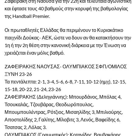
Ζαφειράκη στη Νάουσα για την 22η και τελευταία αγωνιστική
και έφτασε τους 40 βαθμούς στην κορυφή της βαθμολογίας
της Handball Premier.
Οι πρωταθλητές Ελλάδας θα περιμένουν το Κυριακάτικο
παιχνίδι Δούκας- ΑΕΚ, ώστε να δουν αν θα κατακτήσουν την
1η ή την 2η θέση στην κανονική διάρκεια με την Ένωση να
χρειάζεται έναν μόλις βαθμό.
ZAΦΕΙΡΑΚΗΣ ΝΑΟΥΣΑΣ- ΟΛΥΜΠΙΑΚΟΣ ΣΦΠ/ΟΜΙΛΟΣ
ΞΥΝΗ 23-26
Τα πεντάλεπτα: 2-1, 3-4, 5-6, 6-8, 7-11, 10-12 (ημχ), 12-15,
15-18, 20-22, 21-24, 23-26
ΖΑΦΕΙΡΑΚΗΣ (Δεληγιάννης): Μπουρδάνος, Μπόλας 4,
Τσουκαλάς, Τζουβάρας, Θεοδωρόπουλος,
Μπουμπουλέντρας, Ρότζιος, Μισαηλίδης 3, Μπιλιούρης,
Αποστολίδης 2, Γαλίτης, Μίλοβιτς 3, Λενός, Βαφείδης 6,
Τσατσας 2, Λόλας 3.
ΟΛΥΜΠΙΑΚΟΣ (Γραμματικός): Κοτανίδης, Βαμβακάρης,