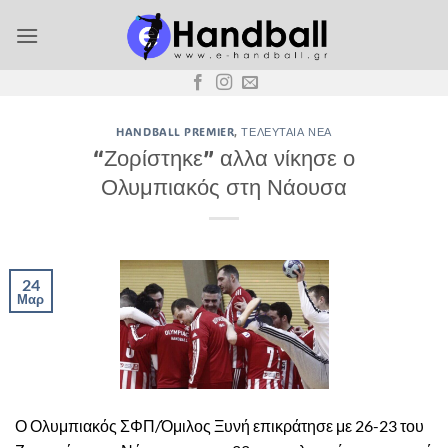
Μετάβαση
στο
περιεχόμενο
HANDBALL PREMIER
,
ΤΕΛΕΥΤΑΊΑ ΝΈΑ
“Ζορίστηκε” αλλα νίκησε ο
Ολυμπιακός στη Νάουσα
24
Μαρ
Ο Ολυμπιακός ΣΦΠ/Όμιλος Ξυνή επικράτησε με 26-23 του