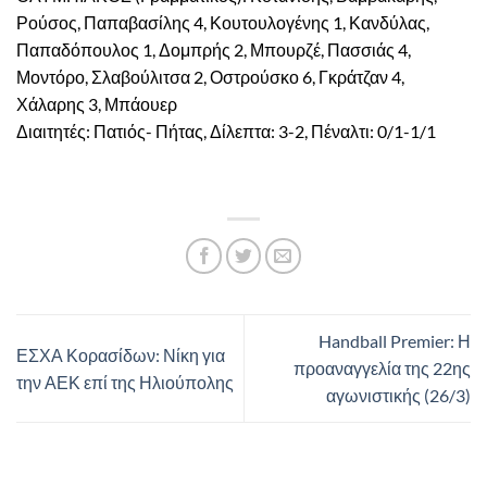
Ρούσος, Παπαβασίλης 4, Κουτουλογένης 1, Κανδύλας,
Παπαδόπουλος 1, Δομπρής 2, Μπουρζέ, Πασσιάς 4,
Μοντόρο, Σλαβούλιτσα 2, Οστρούσκο 6, Γκράτζαν 4,
Χάλαρης 3, Μπάουερ
Διαιτητές: Πατιός- Πήτας, Δίλεπτα: 3-2, Πέναλτι: 0/1-1/1
Handball Premier: Η
ΕΣΧΑ Κορασίδων: Νίκη για
προαναγγελία της 22ης
την ΑΕΚ επί της Ηλιούπολης
αγωνιστικής (26/3)