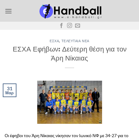
Μετάβαση
στο
περιεχόμενο
ΕΣΧΑ
,
ΤΕΛΕΥΤΑΊΑ ΝΈΑ
ΕΣΧΑ Εφήβων: Δεύτερη θέση για τον
Άρη Νίκαιας
31
Μαρ
Οι έφηβοι του Άρη Νίκαιας νίκησαν τον Ιωνικό ΝΦ με 34-27 για το