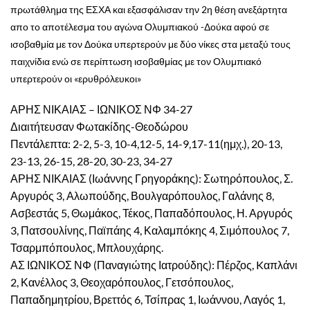
πρωτάθλημα της ΕΣΧΑ και εξασφάλισαν την 2η θέση ανεξάρτητα
απο το αποτέλεσμα του αγώνα Ολυμπιακού -Δούκα αφού σε
ισοβαθμία με τον Δούκα υπερτερούν με δύο νίκες στα μεταξύ τους
παιχνίδια ενώ σε περίπτωση
ισοβαθμίας με τον Ολυμπιακό
υπερτερούν οι «ερυθρόλευκοι»
ΑΡΗΣ ΝΙΚΑΙΑΣ – ΙΩΝΙΚΟΣ ΝΦ 34-27
Διαιτήτευσαν Φωτακίδης-Θεοδώρου
Πεντάλεπτα: 2-2, 5-3, 10-4,12-5, 14-9,17-11(ημχ.), 20-13,
23-13, 26-15, 28-20, 30-23, 34-27
ΑΡΗΣ ΝΙΚΑΙΑΣ (Ιωάννης Γρηγοράκης): Σωτηρόπουλος, Σ.
Αργυρός 3, Αλωπούδης, Βουλγαρόπουλος, Γαλάνης 8,
Ασβεστάς 5, Θωμάκος, Τέκος, Παπαδόπουλος, Η. Αργυρός
3, Πατσουλίνης, Παϊπάης 4, Καλαμπόκης 4, Σιμόπουλος 7,
Τσαρμπόπουλος, Μπλουχάρης.
ΑΣ ΙΩΝΙΚΟΣ ΝΦ (Παναγιώτης Ιατρούδης): Πέρζος, Kαπλάνι
2, Κανέλλος 3, Θεοχαρόπουλος, Γετσόπουλος,
Παπαδημητρίου, Βρεττός 6, Τσίπρας 1, Ιωάννου, Λαγός 1,