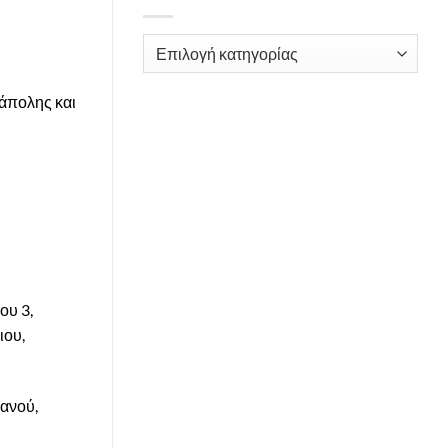
Kατηγορίες
εάπολης και
ου 3,
ιου,
βανού,