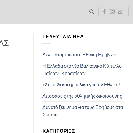
ΤΕΛΕΥΤΑΊΑ ΝΈΑ
ΓΑΣ
Δεν… σταματιέται η Εθνική Εφήβων
Η Ελλάδα στο νέο Βαλκανικό Κύπελλο
Παίδων- Κορασίδων
«2 στα 2» και ημιτελικά για την Εθνική!
Αποφάσεις της αθλητικής δικαιοσύνης
Δυνατό ξεκίνημα για τους Εφήβους στα
Σκόπια
KΑΤΗΓΟΡΊΕΣ