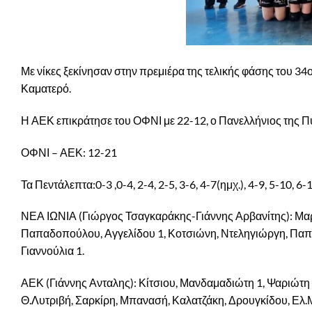
Με νίκες ξεκίνησαν στην πρεμιέρα της τελικής φάσης του 
Καματερό.
Η ΑΕΚ επικράτησε του ΟΦΝΙ με 22-12, ο Πανελλήνιος της Πυ
ΟΦΝΙ – ΑΕΚ: 12-21
Τα Πεντάλεπτα:0-3 ,0-4, 2-4, 2-5, 3-6, 4-7(ημχ.), 4-9, 5-10, 6-
ΝΕΑ ΙΩΝΙΑ (Γιώργος Τσαγκαράκης-Γιάννης Αρβανίτης): Μαρ
Παπαδοπούλου, Αγγελίδου 1, Κοτσιώνη, Ντεληγιώργη, Παπ
Γιαννούλια 1.
ΑΕΚ (Γιάννης Ανταλης): Κίτσιου, Μανδαμαδιώτη 1, Ψαριώτη 
Θ.Λυτριβή, Σαρκίρη, Μπανασή, Καλατζάκη, Δρουγκίδου, Ελ.