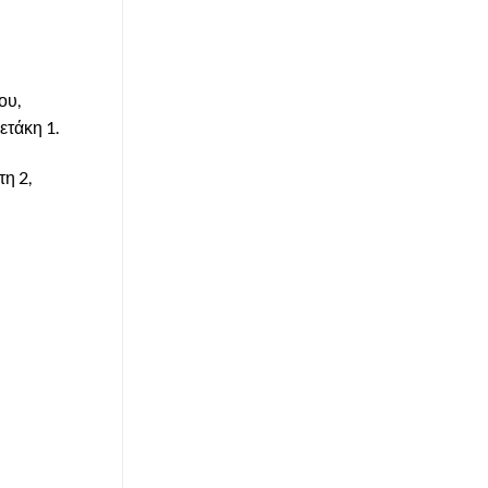
ου,
ετάκη 1.
η 2,