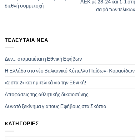
ΑΕΚ με 28-24 και 1-1 στη
διεθνή συμμετοχή
σειρά των τελικων
ΤΕΛΕΥΤΑΊΑ ΝΈΑ
Δεν… σταματιέται η Εθνική Εφήβων
Η Ελλάδα στο νέο Βαλκανικό Κύπελλο Παίδων- Κορασίδων
«2 στα 2» και ημιτελικά για την Εθνική!
Αποφάσεις της αθλητικής δικαιοσύνης
Δυνατό ξεκίνημα για τους Εφήβους στα Σκόπια
KΑΤΗΓΟΡΊΕΣ
Kατηγορίες