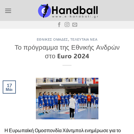
Μετάβαση
στο
περιεχόμενο
ΕΘΝΙΚΈΣ ΟΜΆΔΕΣ
,
ΤΕΛΕΥΤΑΊΑ ΝΈΑ
Το πρόγραμμα της Εθνικής Ανδρών
στο Euro 2024
17
Μάι
Η Ευρωπαϊκή Ομοσπονδία Χάντμπολ ενημέρωσε για το