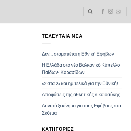
ΤΕΛΕΥΤΑΊΑ ΝΈΑ
Δεν… σταματιέται η Εθνική Εφήβων
Η Ελλάδα στο νέο Βαλκανικό Κύπελλο
Παίδων- Κορασίδων
«2 στα 2» και ημιτελικά για την Εθνική!
Αποφάσεις της αθλητικής δικαιοσύνης
Δυνατό ξεκίνημα για τους Εφήβους στα
Σκόπια
KΑΤΗΓΟΡΊΕΣ