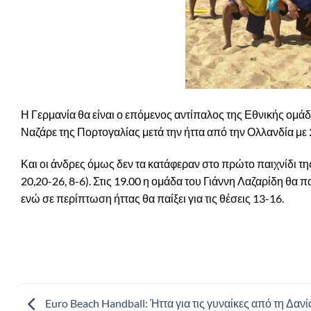
Η Γερμανία θα είναι ο επόμενος αντίπαλος της Εθνικής ο
Ναζάρε της Πορτογαλίας μετά την ήττα από την Ολλανδία με 2
Και οι άνδρες όμως δεν τα κατάφεραν στο πρώτο παιχνίδι τ
20,20-26, 8-6). Στις 19.00 η ομάδα του Γιάννη Λαζαρίδη θα π
ενώ σε περίπτωση ήττας θα παίξει για τις θέσεις 13-16.
Euro Beach Handball: Ήττα για τις γυναίκες από τη Δανί