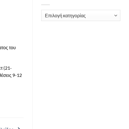
Kατηγορίες
ατος του
τ (21-
θέσεις 9-12