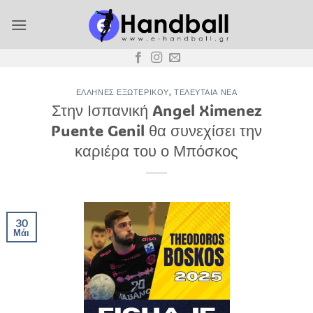
Μετάβαση
στο
περιεχόμενο
ΈΛΛΗΝΕΣ ΕΞΩΤΕΡΙΚΟΎ
,
ΤΕΛΕΥΤΑΊΑ ΝΈΑ
Στην Ισπανική Angel Ximenez
Puente Genil θα συνεχίσει την
καριέρα του ο Μπόσκος
30
Μάι