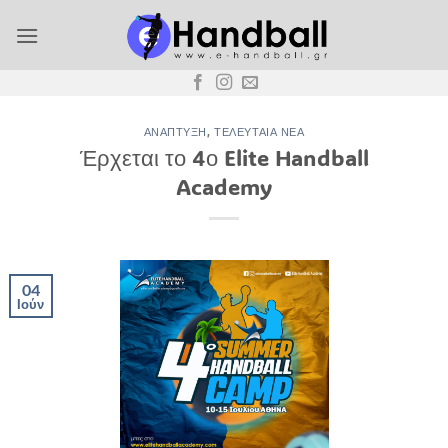
Μετάβαση
στο
περιεχόμενο
ΑΝΆΠΤΥΞΗ
,
ΤΕΛΕΥΤΑΊΑ ΝΈΑ
Έρχεται το 4ο Elite Handball
Academy
04
Ιούν