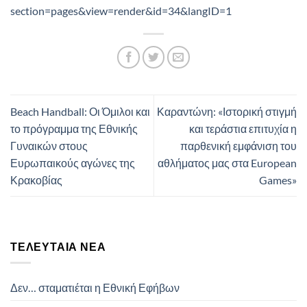
section=pages&view=render&id=34&langID=1
Beach Handball: Οι Όμιλοι και
Καραντώνη: «Ιστορική στιγμή
το πρόγραμμα της Εθνικής
και τεράστια επιτυχία η
Γυναικών στους
παρθενική εμφάνιση του
Ευρωπαικούς αγώνες της
αθλήματος μας στα European
Κρακοβίας
Games»
ΤΕΛΕΥΤΑΊΑ ΝΈΑ
Δεν… σταματιέται η Εθνική Εφήβων