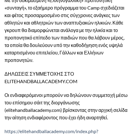
Με την δοκιμασμένη
«Ελληνογαλλική» προπονητική
«συνταγή»,
το εξαήμερο πρόγραμμα του Camp σχεδιάζεται
και φέτος προσαρμοσμένο στις σύγχρονες ανάγκες των
αθλητών και αθλητριών των αναπτυξιακών ηλικιών. Κάθε
γκρουπ θα διαμορφώνεται ανάλογα με την ηλικία και το
προπονητικό επίπεδο των παιδιών που θα λάβουν μέρος,
τα οποία θα δουλεύουν υπό την καθοδήγηση ενός
υψηλά
καταρτισμένου επιτελείου
, Γάλλων και Ελλήνων
προπονητών.
ΔΗΛΩΣΕΙΣ ΣΥΜΜΕΤΟΧΗΣ ΣΤΟ
ELITEHANDBALLACADEMY.COM
Οι ενδιαφερόμενοι μπορούν να δηλώνουν συμμετοχή μέσω
του επίσημου σάιτ της διοργάνωσης
(elitehandballacademy.com) βρίσκοντας στην αρχική σελίδα
την αίτηση ενδιαφέροντος που έχει ήδη αναρτηθεί.
https://elitehandballacademy.com/index.php?