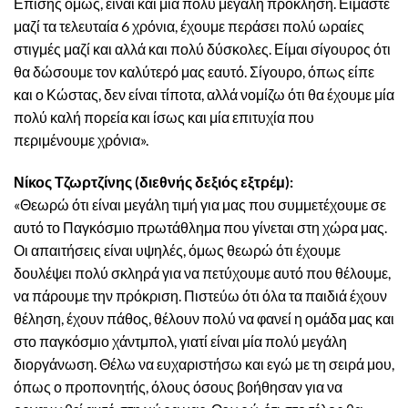
Επίσης όμως, είναι και μία πολύ μεγάλη πρόκληση. Είμαστε
μαζί τα τελευταία 6 χρόνια, έχουμε περάσει πολύ ωραίες
στιγμές μαζί και αλλά και πολύ δύσκολες. Είμαι σίγουρος ότι
θα δώσουμε τον καλύτερό μας εαυτό. Σίγουρο, όπως είπε
και ο Κώστας, δεν είναι τίποτα, αλλά νομίζω ότι θα έχουμε μία
πολύ καλή πορεία και ίσως και μία επιτυχία που
περιμένουμε χρόνια».
Νίκος Τζωρτζίνης (διεθνής δεξιός εξτρέμ):
«Θεωρώ ότι είναι μεγάλη τιμή για μας που συμμετέχουμε σε
αυτό το Παγκόσμιο πρωτάθλημα που γίνεται στη χώρα μας.
Οι απαιτήσεις είναι υψηλές, όμως θεωρώ ότι έχουμε
δουλέψει πολύ σκληρά για να πετύχουμε αυτό που θέλουμε,
να πάρουμε την πρόκριση. Πιστεύω ότι όλα τα παιδιά έχουν
θέληση, έχουν πάθος, θέλουν πολύ να φανεί η ομάδα μας και
στο παγκόσμιο χάντμπολ, γιατί είναι μία πολύ μεγάλη
διοργάνωση. Θέλω να ευχαριστήσω και εγώ με τη σειρά μου,
όπως ο προπονητής, όλους όσους βοήθησαν για να