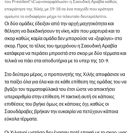
του
President
”
s
Cup
«σκαρφάλωσε» η Σαουδική Αραβία καθώς
επικράτησε της Χιλής με 19-18 σε ένα παιχνίδι που κράτησε
αμείωτο το ενδιαφέρον μέχρι το τελευταίο δευτερόλεπτο.
Οι δύο ομάδες έδειξαν από την αρχή μαχητικότητα και
θέληση να διεκδικήσουν τη νίκη, κάτι που μαρτυρά και το
σκορ καθώς καμία ομάδα δεν μπορούσε να «ξεφύγει» στο
σκορ. Προς το τέλος του ημιχρόνου η Σαουδική Αραβία
κατάφερα να περάσει μπροστά στο σκορ με δύο τέρματα και
τελικά να πάει στα αποδυτήρια με το υπερ της 10-9.
Στο δεύτερο μέρος, ο προπονητής της Χιλής αποφάσισε να
τα παίξει όλα για όλα και σε κάθε επίθεση της ομάδας του να
βγάζει τον τερματοφύλακά του έτσι ώστε να αποκτήσει
υπεραριθμία στην επίθεση. Η τακτική αυτή σε κάποιες
επιθέσεις του βγήκε όμως σε κάποιες όχι, καθώς οι
Σαουδάραβες βρήκαν την ευκαιρία να πετύχουν κάποια
εύκολα τέρματα.
Οι Χιλιανοί ωστόσο δεν έχασαν ποτέ επαφή με το σκορ, μιας