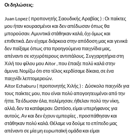
Οι δηλώσεις:
Juan Lopez ( προπονητής Σαουδικής Αραβίας ) : Οι παίκτες
μου ήταν κουρασμένοι και δεν απέδωσαν όπως θα
μπορούσαν. Αμυντικά στάθηκαν καλά, όχι όμως και
επιθετικά. Δεν είχαμε διάρκεια στην απόδοση μας και γενικά
δεν παίξαμε όπως στα προηγούμενα παιχνίδια μας,
απέναντι σε ισχυρότερους αντιπάλους. Συγχαρητήρια στη
Χιλή του φίλου μου Aitor , που έπαιξε πολύ καλά στην
άμυνα. Νομίζω ότι στο τέλος κερδίσαμε δίκαια, σε ένα
παιχνίδι λεπτομερειών.
Aitor Echaburu ( προπονητής Χιλής ) : Δύσκολο παιχνίδι για
τους παίκτες μου, που είναι πολύ απογοητευμένοι από την
ήττα. Τα έδωσαν όλα, πολέμησαν, ήθελαν πολύ την νίκη,
αλλά, δεν τα κατάφεραν. Ωστόσο, είμαι υπερήφανος για
αυτούς. Αν και δεν έχουν εμπειρίες , προσπάθησαν και
στάθηκαν πολύ καλά. Θέλαμε να δούμε το επίπεδο μας
απέναντι σε μία μη ευρωπαϊκή ομάδα και είμαι