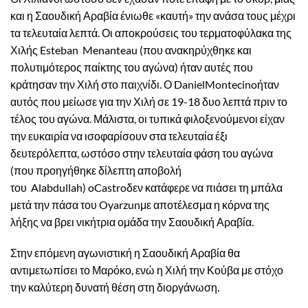
και η Σαουδική Αραβία ένιωθε «καυτή» την ανάσα τους μέχρι
τα τελευταία λεπτά. Οι αποκρούσεις του τερματοφύλακα της
Χιλής
Esteban
Menanteau
(που ανακηρύχθηκε και
πολυτιμότερος παίκτης του αγώνα) ήταν αυτές που
κράτησαν την Χιλή στο παιχνίδι. Ο
Daniel
Montecino
ήταν
αυτός που μείωσε για την Χιλή σε 19-18 δυο λεπτά πριν το
τέλος του αγώνα. Μάλιστα, οι τυπικά φιλοξενούμενοι είχαν
την ευκαιρία να ισοφαρίσουν στα τελευταία έξι
δευτερόλεπτα, ωστόσο στην τελευταία φάση του αγώνα
(που προηγήθηκε δίλεπτη αποβολή
του
Alabdullah
)
o
Castro
δεν κατάφερε να πιάσει τη μπάλα
μετά την πάσα του
Oyarzun
με αποτέλεσμα η κόρνα της
λήξης να βρει νικήτρια ομάδα την Σαουδική Αραβία.
Στην επόμενη αγωνιστική η Σαουδική Αραβία θα
αντιμετωπίσει το Μαρόκο, ενώ η Χιλή την Κούβα με στόχο
την καλύτερη δυνατή θέση στη διοργάνωση.