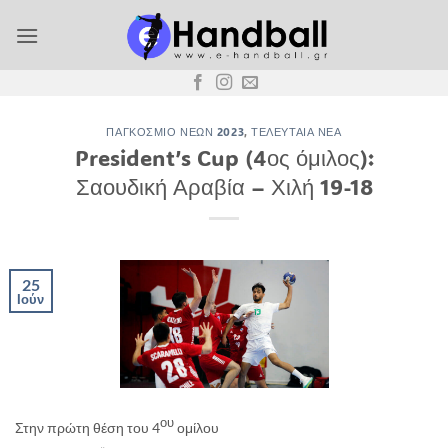
Μετάβαση
στο
περιεχόμενο
ΠΑΓΚΌΣΜΙΟ ΝΈΩΝ 2023
,
ΤΕΛΕΥΤΑΊΑ ΝΈΑ
President’s Cup (4ος όμιλος):
Σαουδική Αραβία – Χιλή 19-18
25
Ιούν
ου
Στην πρώτη θέση του 4
ομίλου