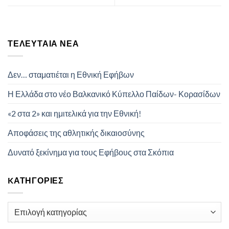
ΤΕΛΕΥΤΑΊΑ ΝΈΑ
Δεν… σταματιέται η Εθνική Εφήβων
Η Ελλάδα στο νέο Βαλκανικό Κύπελλο Παίδων- Κορασίδων
«2 στα 2» και ημιτελικά για την Εθνική!
Αποφάσεις της αθλητικής δικαιοσύνης
Δυνατό ξεκίνημα για τους Εφήβους στα Σκόπια
KΑΤΗΓΟΡΊΕΣ
Kατηγορίες