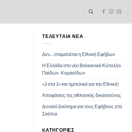
ΤΕΛΕΥΤΑΊΑ ΝΈΑ
Δεν… σταματιέται η Εθνική Εφήβων
Η Ελλάδα στο νέο Βαλκανικό Κύπελλο
Παίδων- Κορασίδων
«2 στα 2» και ημιτελικά για την Εθνική!
Αποφάσεις της αθλητικής δικαιοσύνης
Δυνατό ξεκίνημα για τους Εφήβους στα
Σκόπια
KΑΤΗΓΟΡΊΕΣ