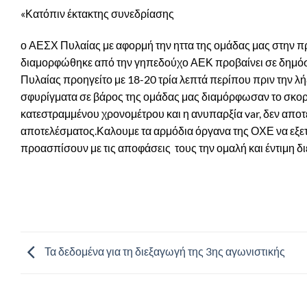
«Κατόπιν έκτακτης συνεδρίασης
ο ΑΕΣΧ Πυλαίας με αφορμή την ηττα της ομάδας μας στην π
διαμορφώθηκε από την γηπεδούχο ΑΕΚ προβαίνει σε δημόσι
Πυλαίας προηγείτο με 18-20 τρία λεπτά περίπου πριν την λή
σφυρίγματα σε βάρος της ομάδας μας διαμόρφωσαν το σκορ σ
κατεστραμμένου χρονομέτρου και η ανυπαρξία var, δεν αποτε
αποτελέσματος.Καλουμε τα αρμόδια όργανα της ΟΧΕ να εξετ
προασπίσουν με τις αποφάσεις
τους την ομαλή και έντιμη 
Τα δεδομένα για τη διεξαγωγή της 3ης αγωνιστικής