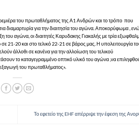
ρεμιέρα του πρωταθλήματος της Α1 Ανδρών και το τρόπο
που
α διαμαρτυρία για την διαιτησία του αγώνα. Αποκορύφωμα , εν
ξη του αγώνα, οι διαιτητές Καρυδακης Γιακαλής με τρία εξωφθαλ
ε 21-20 και στο τελικό 22-21 σε βάρος μας. Η υπολειτουργία το
λούν άλλοθι σε κανένα για την αλλοίωση του τελικού
άσουν το καταγεγραμμένο οπτικό υλικό του αγώνα ,να επιληφθού
διεξαγωγή του πρωταθλήματος».
Το εφετείο της EHF απέρριψε την έφεση της Αν