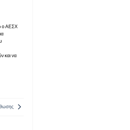
ώ ο ΑΕΣΧ
μα
υ
ν και να
ορθωσης