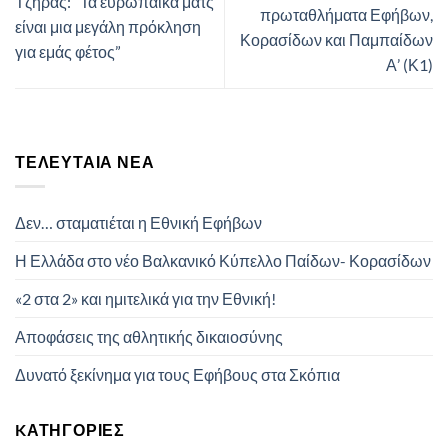
Τζηράς: “Τα ευρωπαϊκά ματς
πρωταθλήματα Εφήβων,
είναι μια μεγάλη πρόκληση
Κορασίδων και Παμπαίδων
για εμάς φέτος”
Α’ (Κ1)
ΤΕΛΕΥΤΑΊΑ ΝΈΑ
Δεν… σταματιέται η Εθνική Εφήβων
Η Ελλάδα στο νέο Βαλκανικό Κύπελλο Παίδων- Κορασίδων
«2 στα 2» και ημιτελικά για την Εθνική!
Αποφάσεις της αθλητικής δικαιοσύνης
Δυνατό ξεκίνημα για τους Εφήβους στα Σκόπια
KΑΤΗΓΟΡΊΕΣ